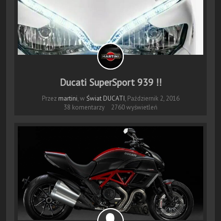
Ducati SuperSport 939 !!
Przez
martini
, w
Świat DUCATI
,
Październik 2, 2016
38 komentarzy
2760 wyświetleń