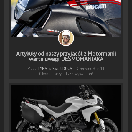
Artykuły od naszy przyjacół z Motormanii
warte uwagi DESMOMANIAKA
Przez
TYNA
, w
Świat DUCATI
,
Czerwiec 9, 2011
0 komentarzy
1254 wyświetleń