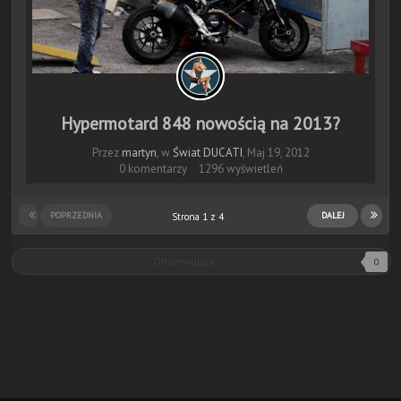
Hypermotard 848 nowością na 2013?
Przez
martyn
, w
Świat DUCATI
,
Maj 19, 2012
0 komentarzy
1296 wyświetleń
POPRZEDNIA
DALEJ
Strona 1 z 4
Obserwujący
0