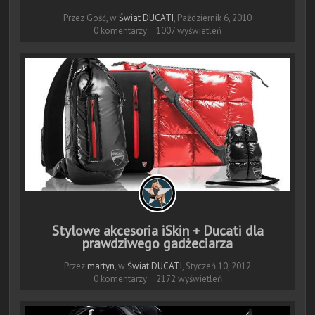
Przez Gość, w
Świat DUCATI
,
Październik 6, 2010
0 komentarzy
1007 wyświetleń
Stylowe akcesoria iSkin + Ducati dla
prawdziwego gadżeciarza
Przez
martyn
, w
Świat DUCATI
,
Styczeń 10, 2012
0 komentarzy
2172 wyświetleń