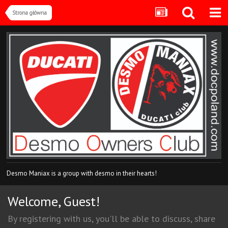
Strona główna
Desmo Maniax is a group with desmo in their hearts!
Welcome, Guest!
By registering with us, you'll be able to discuss, share