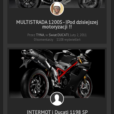
MULTISTRADA 1200S - IPod dzisiejszej
motoryzacji !!
Przez
TYNA
, w
Świat DUCATI
,
Luty 2, 2011
0 komentarzy
1108 wyświetleń
INTERMOT i Ducati 1198 SP