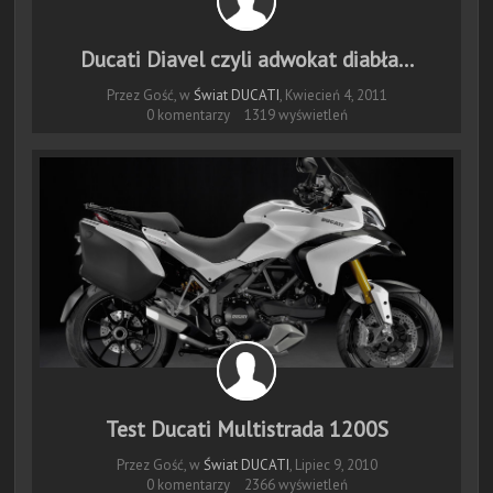
Ducati Diavel czyli adwokat diabła...
Przez Gość, w
Świat DUCATI
,
Kwiecień 4, 2011
0 komentarzy
1319 wyświetleń
Test Ducati Multistrada 1200S
Przez Gość, w
Świat DUCATI
,
Lipiec 9, 2010
0 komentarzy
2366 wyświetleń