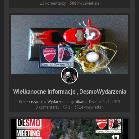
13 komentarzy
5889 wyświetleń
Wielkanocne informacje , DesmoWydarzenia
Przez
cezario
, w
Wydarzenia i spotkania
,
Kwiecień 21, 2019
9 komentarzy
 1
3714 wyświetleń