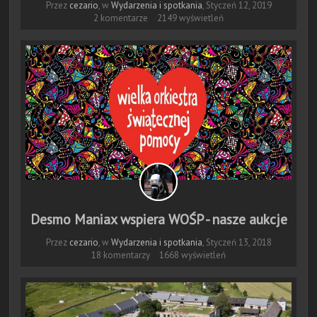
Przez
cezario
, w
Wydarzenia i spotkania
,
Styczeń 12, 2019
2 komentarze
2149 wyświetleń
Desmo Maniax wspiera WOŚP - nasze aukcje
Przez
cezario
, w
Wydarzenia i spotkania
,
Styczeń 13, 2018
18 komentarzy
1668 wyświetleń