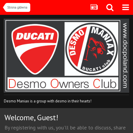
Strona główna
Desmo Maniax is a group with desmo in their hearts!
Welcome, Guest!
By registering with us, you'll be able to discuss, share