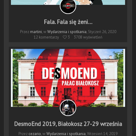
Fala. Fala się żeni...
Przez
martini
, w
Wydarzenia i spotkania
,
Styczeń 26, 2020
12 komentarzy
 3
3708 wyświetleń
DesmoEnd 2019, Białokosz 27-29 września
Przez
cezario
, w
Wydarzenia i spotkania
,
Wrzesień 14, 2019