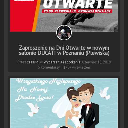
Zaproszenie na Dni Otwarte w nowym
salonie DUCATI w Poznaniu (Plewiska)
Przez
cezario
, w
Wydarzenia i spotkania
,
Czerwiec 18, 2018
5 komentarzy
1767 wyświetleń