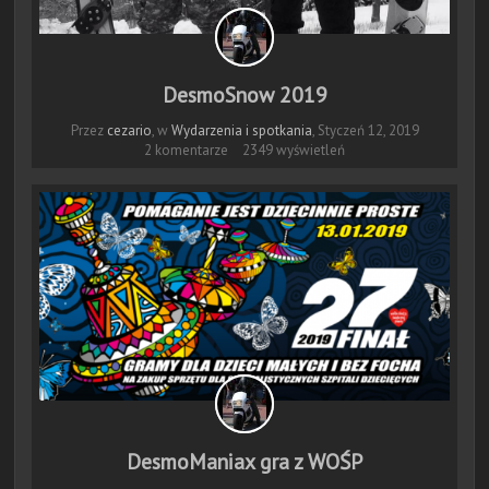
DesmoSnow 2019
Przez
cezario
, w
Wydarzenia i spotkania
,
Styczeń 12, 2019
2 komentarze
2349 wyświetleń
DesmoManiax gra z WOŚP