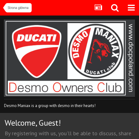
Strona główna
Desmo Maniax is a group with desmo in their hearts!
Welcome, Guest!
By registering with us, you'll be able to discuss, share