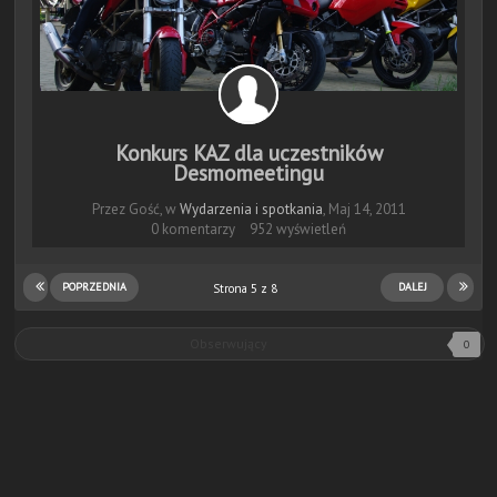
Konkurs KAZ dla uczestników
Desmomeetingu
Przez Gość, w
Wydarzenia i spotkania
,
Maj 14, 2011
0 komentarzy
952 wyświetleń
POPRZEDNIA
DALEJ
Strona 5 z 8
Obserwujący
0