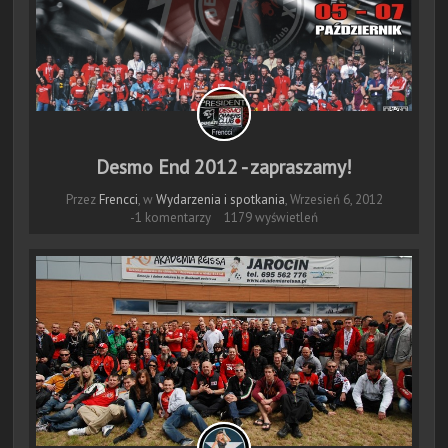
Desmo End 2012 - zapraszamy!
Przez
Frencci
, w
Wydarzenia i spotkania
,
Wrzesień 6, 2012
-1 komentarzy
1179 wyświetleń