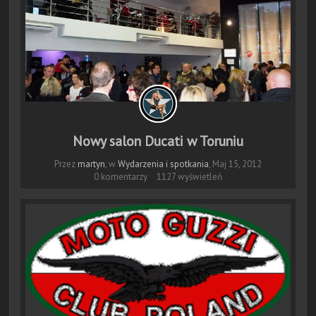
Nowy salon Ducati w Toruniu
Przez
martyn
, w
Wydarzenia i spotkania
,
Maj 15, 2012
0 komentarzy
1127 wyświetleń