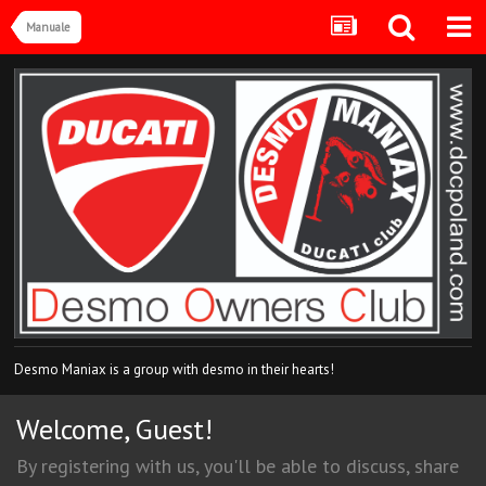
Manuale
Desmo Maniax is a group with desmo in their hearts!
Welcome, Guest!
By registering with us, you'll be able to discuss, share