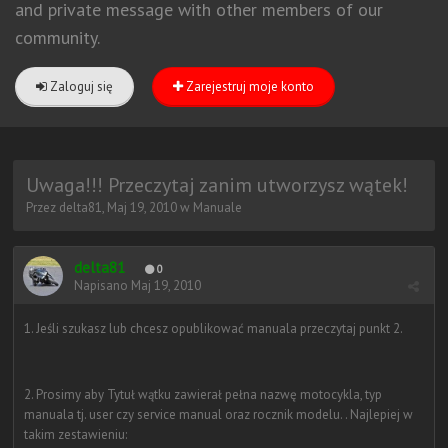
and private message with other members of our
community.
Zaloguj się
Zarejestruj moje konto
Uwaga!!! Przeczytaj zanim utworzysz wątek!
Przez
delta81
,
Maj 19, 2010
w
Manuale
delta81
0
Napisano
Maj 19, 2010
1. Jeśli szukasz lub chcesz opublikować manuala przeczytaj punkt 2.
2. Prosimy aby Tytuł wątku zawierał pełna nazwę motocykla, typ
manuala tj. user czy service manual oraz rocznik modelu. . Najlepiej w
takim zestawieniu: