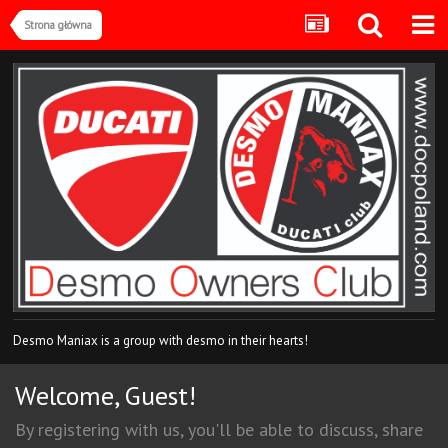
Strona główna
Desmo Maniax is a group with desmo in their hearts!
Welcome, Guest!
By registering with us, you'll be able to discuss, share