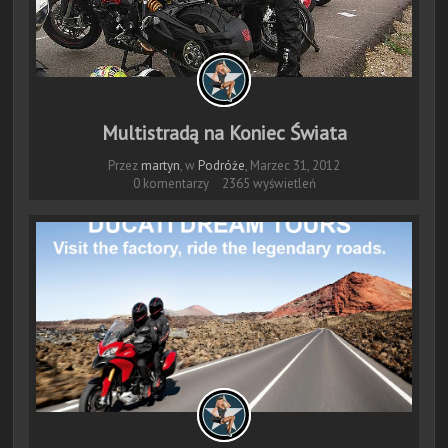
Multistradą na Koniec Świata
Przez
martyn
, w
Podróże
,
Marzec 31, 2012
0 komentarzy
2365 wyświetleń