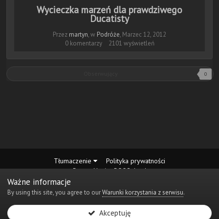
Wycieczka marzeń dla prawdziwego
Ducatisty
Przez
martyn
, w
Podróże
,
Marzec 12, 2012
0 komentarzy
2101 wyświetleń
Obserwujący
0
Tłumaczenie
Polityka prywatności
Desmo Maniax DOC Poland
Powered by Invision Community
Ważne informacje
By using this site, you agree to our
Warunki korzystania z serwisu
.
Akceptuję