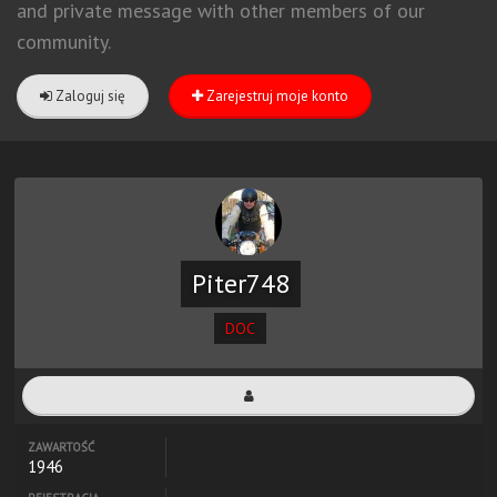
and private message with other members of our
community.
Zaloguj się
Zarejestruj moje konto
Piter748
DOC
ZAWARTOŚĆ
1946