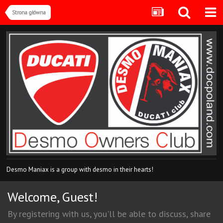
Strona główna
Desmo Maniax is a group with desmo in their hearts!
Welcome, Guest!
By registering with us, you'll be able to discuss, share