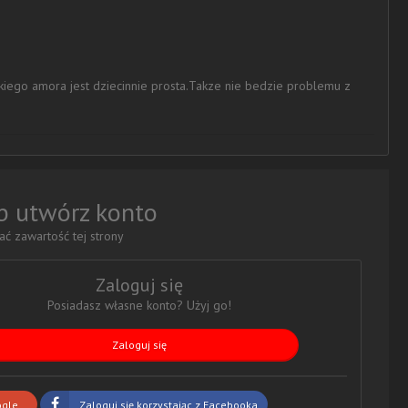
kiego amora jest dziecinnie prosta.Takze nie bedzie problemu z
ub utwórz konto
ć zawartość tej strony
Zaloguj się
Posiadasz własne konto? Użyj go!
Zaloguj się
ogle
Zaloguj się korzystając z Facebooka