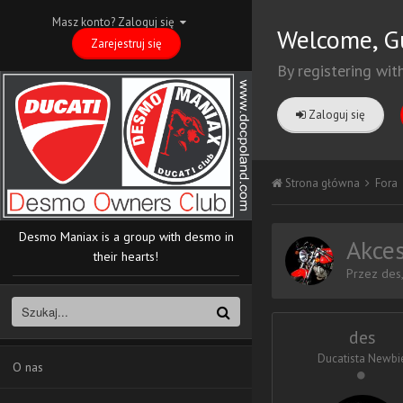
Masz konto? Zaloguj się
Welcome, G
Zarejestruj się
By registering wit
Zaloguj się
Strona główna
Fora
Desmo Maniax is a group with desmo in
Akces
their hearts!
Przez
des
des
Ducatista Newbi
O nas