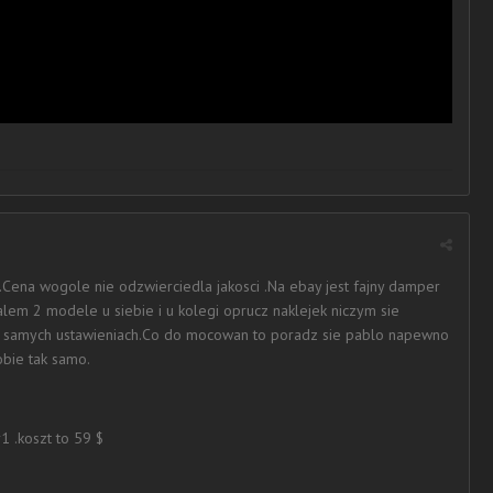
.Cena wogole nie odzwierciedla jakosci .Na ebay jest fajny damper
em 2 modele u siebie i u kolegi oprucz naklejek niczym sie
ch samych ustawieniach.Co do mocowan to poradz sie pablo napewno
obie tak samo.
 .koszt to 59 $