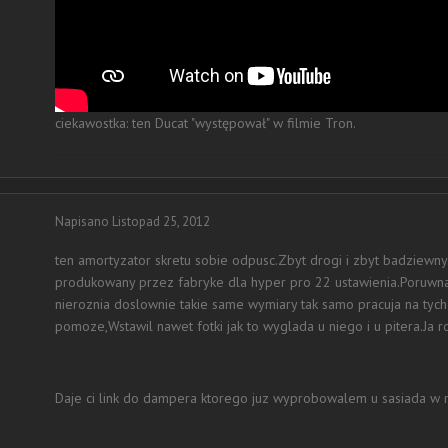
ciekawostka: ten Ducat "występował" w filmie Tron.
Napisano
Listopad 25, 2012
ten amortyzator skretu sobie odpusc.Zbyt drogi i zbyt badziewny
produkowany przez fabryke dla hyper pro 22 ustawienia.Poruwnal
nieroznia doslownie takie same wymiary tak samo pracuja na ty
pomoze,Wstawil nawet fotki jak to wyglada u niego i u pitera.Ja r
Daje ci link do dampera ktorego juz wyprobowalem u sasiada w r1