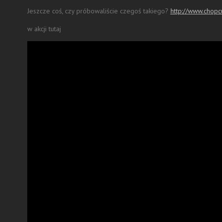
Jeszcze coś, czy próbowaliście czegoś takiego?
http://www.chop
w akcji tutaj