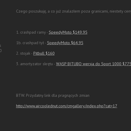
Czego poszukuję, a co już znalazłem poza granicami, niestety ceny
1. crashpad ramy -
SpeedyMoto $149.95
1b. crashpad tył -
SpeedyMoto $64.95
s
0
2. stojak -
Pitbull $160
3. amortyzator skrętu -
WASP BITUBO wersja do Sport 1000 $77
BTW. Przydatny link dla pragnących zmian
http://www.aircoolednut.com/cmgallery/index.php?cat=17