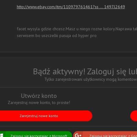
http://www.ebay.com/itm/110979761461?ss ... 1497.l2649
facet wysyla gdzie chcesz.Masz u niego rozne kolory.Naprawa ta
serwisem bo uszczelki pasuja od hyper pro
Bądź aktywny! Zaloguj się l
Tylko zarejestrowani użytkownicy mogą komentowa
Utwórz konto
Zarejestruj nowe konto, to proste!
Zarejestruj nowe konto
Zaloguj się korzystając z Microsoft
Zaloguj się korzystając z Go