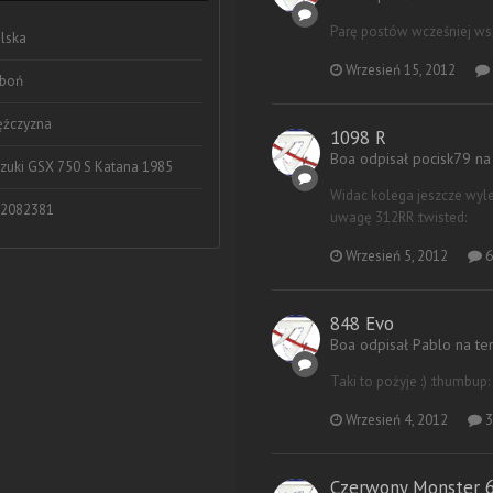
Parę postów wcześniej wspo
lska
Wrzesień 15, 2012
boń
żczyzna
1098 R
Boa odpisał pocisk79 n
zuki GSX 750 S Katana 1985
Widac kolega jeszcze wylec
2082381
uwagę 312RR :twisted:
Wrzesień 5, 2012
6
848 Evo
Boa odpisał Pablo na t
Taki to pożyje :) :thumbup: 
Wrzesień 4, 2012
3
Czerwony Monster 60