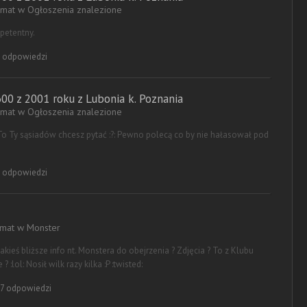
temat w
Ogłoszenia znalezione
petentny.
 odpowiedzi
0 z 2001 roku z Lubonia k. Poznania
temat w
Ogłoszenia znalezione
o Ty sąsiadów chcesz pytać :?: Pewno polecą co by nie hałasował pod
 odpowiedzi
emat w
Monster
akieś bliższe info nt. Monstera do obejrzenia ? Zdjęcia ? To z Klubu
:lol: Nosił wilk razy kilka :P :twisted:
7 odpowiedzi