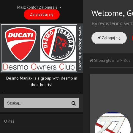
Masz konto? Zaloguj się
Welcome, G
Zarejestruj się
By registering wit
Zaloguj się
Strona główna
Boa
Desmo Maniax is a group with desmo in
their hearts!
O nas