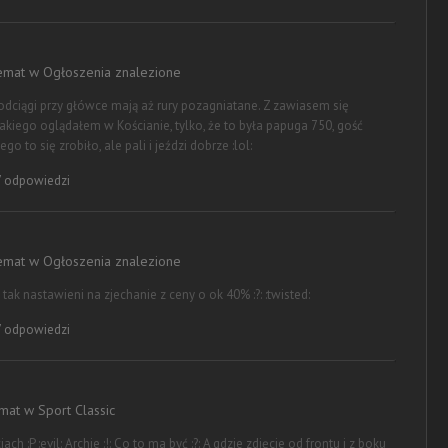
temat w
Ogłoszenia znalezione
dciągi przy główce mają aż rury pozagniatane. Z zawiasem się
ś takiego oglądałem w Kościanie, tylko, że to była papuga 750, gość
ego to się zrobiło, ale pali i jeździ dobrze :lol:
 odpowiedzi
temat w
Ogłoszenia znalezione
i tak nastawieni na zjechanie z ceny o ok 40% :?: :twisted:
 odpowiedzi
emat w
Sport Classic
ach :P :evil: Archie :!: Co to ma być :?: A gdzie zdjęcie od frontu i z boku