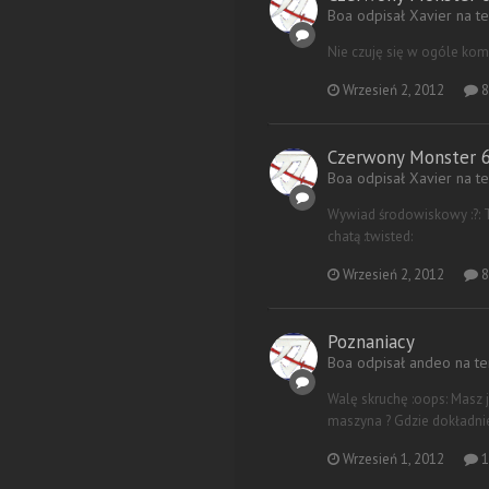
Boa odpisał Xavier na 
Nie czuję się w ogóle kom
Wrzesień 2, 2012
8
Czerwony Monster 60
Boa odpisał Xavier na 
Wywiad środowiskowy :?: T
chatą :twisted:
Wrzesień 2, 2012
8
Poznaniacy
Boa odpisał andeo na t
Walę skruchę :oops: Masz j
maszyna ? Gdzie dokładnie ? 
Wrzesień 1, 2012
1