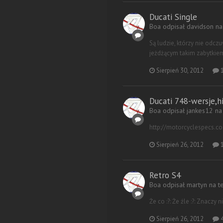
Ducati Single
Boa odpisał davidson n
Są ludzie, którzy nie odc
jeżdżącym takim zabytkiem
Sierpień 30, 2012
1
Ducati 748-wersje,hi
Boa odpisał jankes12 n
http://motorcyclespecs.c
Sierpień 26, 2012
1
Retro S4
Boa odpisał martyn na 
Że co :?: Że źle :?: Znaczy
Sierpień 26, 2012
4