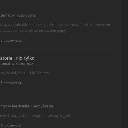
a temat w
Historyczne
zuwają w ogóle takiej potrzeby, jeśli jest prawdziwym oldschoolowcem
, to zapewne należy do tej właśnie grupy.
2 odpowiedzi
storia i nie tylko
a temat w
Superbike
o.za/model/duca ... L%2098.htm
3 odpowiedzi
temat w
Mechanika i modyfikacje
 nie te 4 lata, tylko ten niepomalowany węgiel.
6 odpowiedzi