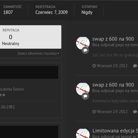
ZAWARTOŚĆ
REJESTRACJA
OSTATNIO
1807
Czerwiec 7, 2009
Nigdy
REPUTACJA
0
swap z 600 na 900
Neutralny
Boa odpisał pepi na te
Zobacz aktywność reputacji
:lol: :lol: :lol: No to gratu
Wrzesień 19, 2012
swap z 600 na 900
catista Senior
Boa odpisał pepi na te
A hamulce były takie sam
.06.1982
Wrzesień 19, 2012
Limitowana edycja 
Boa odpisał na temat w