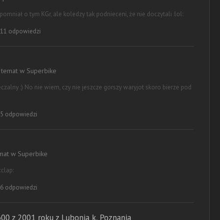
mniał o tym KGr, ale koledzy tak podnieceni, że nie doczytali :lol:
11 odpowiedzi
a temat w
Superbike
zalny :) No nie wiem, czy nie jeszcze gorszy waryjot skoro bierze pod
5 odpowiedzi
emat w
Superbike
:clap:
6 odpowiedzi
0 z 2001 roku z Lubonia k. Poznania