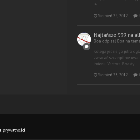
:?:
Sierpień 24, 2012
9
Najtańsze 999 na all
Boa odpisał Boa na tem
Kolega jedzie go jutro ogl
zwracać szczególnie uwagę
imieniu Vectora. Boasty.
Sierpień 23, 2012
7
ka prywatności