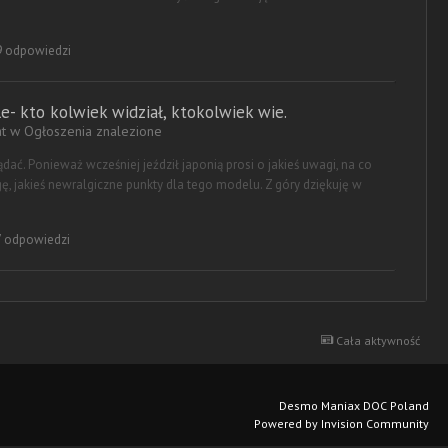
 odpowiedzi
e- kto kolwiek widział, ktokolwiek wie.
at w
Ogłoszenia znalezione
ądać. Ponieważ wcześniej jeździł japonią prosi o jakieś uwagi, na co
, jakieś newralgiczne punkty dla tego modelu. Z góry dziękuję w
 odpowiedzi
Cała aktywność
Desmo Maniax DOC Poland
Powered by Invision Community