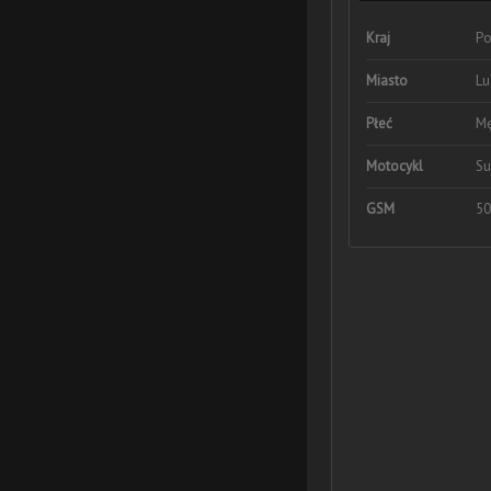
Kraj
Po
Miasto
Lu
Płeć
Mę
Motocykl
Su
GSM
50