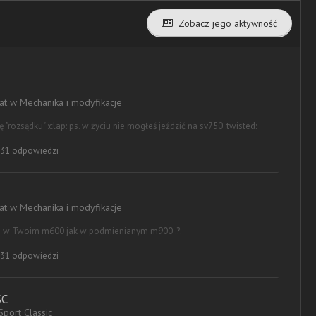
Zobacz jego aktywność
mat w
Mechanika i modyfikacje
luję "rozsądku" :clap: ps. w życiu nie mogłeś jeździć na sv750 :twisted:
31 odpowiedzi
mat w
Mechanika i modyfikacje
e w Twoim m600 jak w podmienianym m900 :?:
31 odpowiedzi
SC
Sport Classic