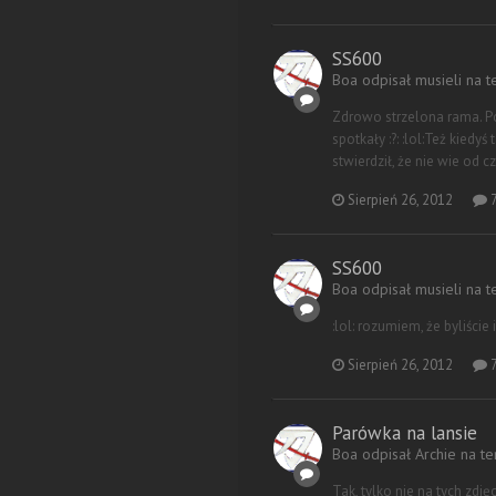
SS600
Boa odpisał musieli na 
Zdrowo strzelona rama. Po
spotkały :?: :lol:Też kiedy
stwierdził, że nie wie od cz
Sierpień 26, 2012
7
SS600
Boa odpisał musieli na 
:lol: rozumiem, że byliście 
Sierpień 26, 2012
7
Parówka na lansie
Boa odpisał Archie na t
Tak, tylko nie na tych zdjęci