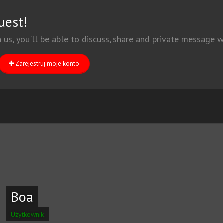
uest!
h us, you'll be able to discuss, share and private message
Zarejestruj moje konto
Boa
Użytkownik