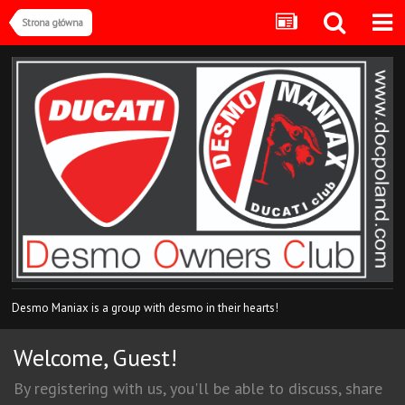
Strona główna
Desmo Maniax is a group with desmo in their hearts!
Welcome, Guest!
By registering with us, you'll be able to discuss, share