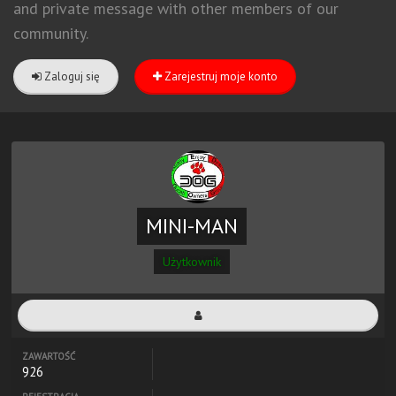
and private message with other members of our
community.
Zaloguj się
Zarejestruj moje konto
MINI-MAN
Użytkownik
ZAWARTOŚĆ
926