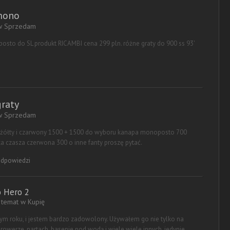
 mono
 w
Sprzedam
to do SL produkt RICAMBI cena 299 pln. różne graty do 900 ss 93'
raty
 w
Sprzedam
 żółty i czarwony 1500 + 1500 do wyboru kanapa monoposto 700
 czasza czerwona 300 o inne fanty proszę pytać.
dpowiedzi
 Hero 2
a temat w
Kupię
ym roku, i jestem bardzo zadowolony. Używałem go nie tylko na
owerze, nartach, basenie pod wodą i wiele wiele innych, jedynie