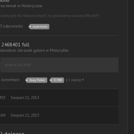
mono
 na temat w
Historyczne
iczany jest do Historycznych!, to prawdziwy rasowy Włoch!!!
3 odpowiedzi
supermono
 2468401 full
avidson obrazek galerii w
Motocykle
prawie jak 8mki
 komentarz
(i 1 więcej)
Doug Pollen
SS 900
f03
Sierpień 11, 2013
MAN
Sierpień 11, 2013