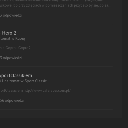
yskowej bo przy zdjęciach w pomieszczeniach przydało by się, po za...
3 odpowiedzi
 Hero 2
a temat w
Kupię
nia Gopro i Gopro2
3 odpowiedzi
Sportclassikiem
81 na temat w
Sport Classic
ortClassic-em http://www.caferacer.com.pl/
56 odpowiedzi