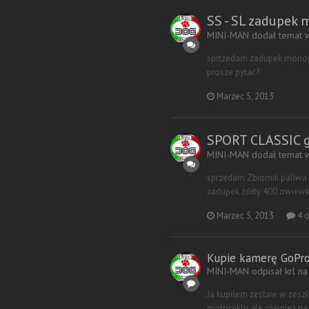
SS - SL zadupek
MINI-MAN dodał temat
sprtzedam zadupek monopos
prosze pytać?
Marzec 5, 2013
SPORT CLASSIC g
MINI-MAN dodał temat
sprzedam Zbiornik paliwa
zadupek żółty 400 owiewka
Marzec 5, 2013
4 o
Kupie kamerę GoPro
MINI-MAN odpisał krl n
Ja kupiłem zestaw w zeszł
motocyklu ale również na r