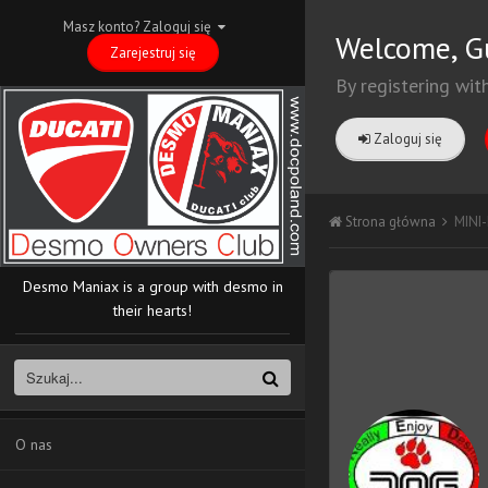
Masz konto? Zaloguj się
Welcome, G
Zarejestruj się
By registering wit
Zaloguj się
Strona główna
MINI
Desmo Maniax is a group with desmo in
their hearts!
O nas