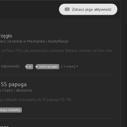
Zobacz jego aktywność
rzęgło
man1 na temat w
Mechanika i modyfikacje
od Paso 750, cały zestaw, plus zasilanie Webera, również od Paso. Ale
e
 odpowiedzi
(i 3 więcej)
ss
suche sprzęgło
 SS papuga
 w
Części i akcesoria
ę nakładki na kanapkę do SS papuga '92- '96
apuga nakładka