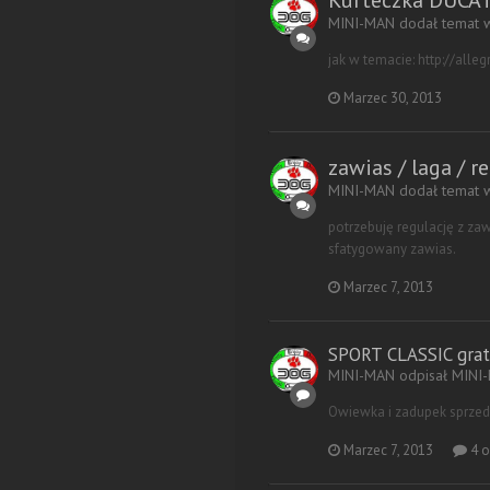
Kurteczka DUCAT
MINI-MAN dodał temat
jak w temacie: http://alle
Marzec 30, 2013
zawias / laga / r
MINI-MAN dodał temat
potrzebuję regulację z za
sfatygowany zawias.
Marzec 7, 2013
SPORT CLASSIC grat
MINI-MAN odpisał MINI
Owiewka i zadupek sprzeda
Marzec 7, 2013
4 o