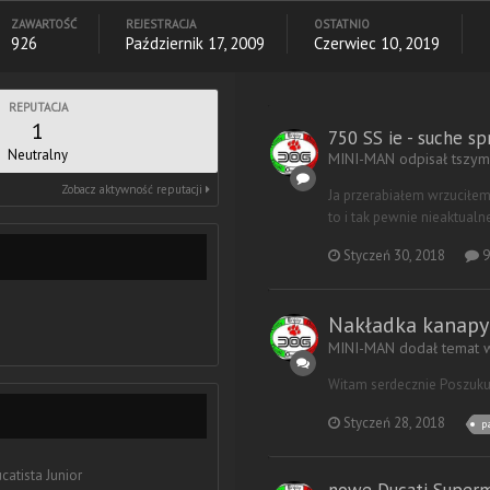
ZAWARTOŚĆ
REJESTRACJA
OSTATNIO
926
Październik 17, 2009
Czerwiec 10, 2019
REPUTACJA
1
750 SS ie - suche sp
Neutralny
MINI-MAN odpisał tszy
Zobacz aktywność reputacji
Ja przerabiałem wrzuciłem 
to i tak pewnie nieaktualn
Styczeń 30, 2018
9
Nakładka kanapy
MINI-MAN dodał temat
Witam serdecznie Poszukuj
Styczeń 28, 2018
p
catista Junior