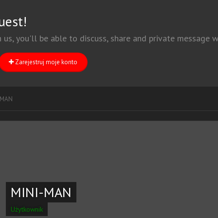
uest!
h us, you'll be able to discuss, share and private message
Zarejestruj moje konto
-MAN
MINI-MAN
Użytkownik