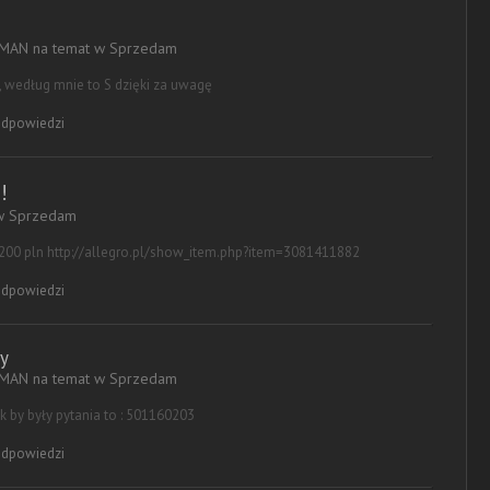
-MAN na temat w
Sprzedam
 według mnie to S dzięki za uwagę
dpowiedzi
!
 w
Sprzedam
00 pln http://allegro.pl/show_item.php?item=3081411882
dpowiedzi
y
-MAN na temat w
Sprzedam
k by były pytania to : 501160203
dpowiedzi