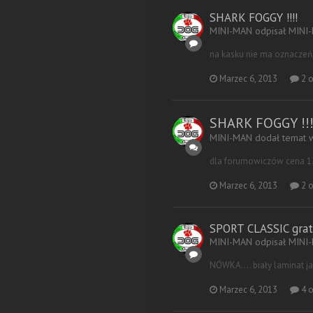
SHARK FOGGY !!!!
MINI-MAN odpisał MINI
na kasku nie ma oznaczeń,
Marzec 6, 2013
2 o
SHARK FOGGY !!!
MINI-MAN dodał temat
dla forumowiczów cena 12
Marzec 6, 2013
2 o
SPORT CLASSIC grat
MINI-MAN odpisał MINI
NÓWKA.... biały laminat ja
Marzec 6, 2013
4 o