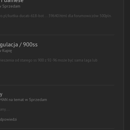
I dainese
 w
Sprzedam
gro.pl/kurtka-ducati-618-bot ... 39640.html dla forumowiczów 500pln.
egulacja / 900ss
 w
Kupię
wieszenia od starego ss 900 z 92-96 może być sama laga lub
y
-MAN na temat w
Sprzedam
ny....
dpowiedzi