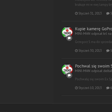
brakuje mi w niej lampy bł
Styczeń 31, 2013
5
Kupie kamerę GoPro
MINI-MAN odpisał krl n
Grzegorz S ma do sprzeda
Styczeń 30, 2013
5
Pochwal się swoim 
MINI-MAN odpisał delta
Pochwalę się swoim Ex Sp
Styczeń 10, 2013
6