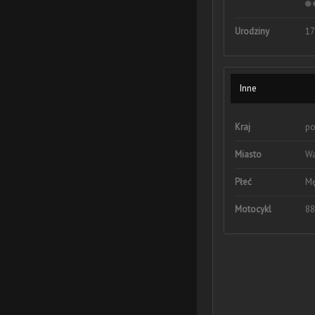
Urodziny
17
Inne
Kraj
po
Miasto
Wa
Płeć
Mę
Motocykl
88