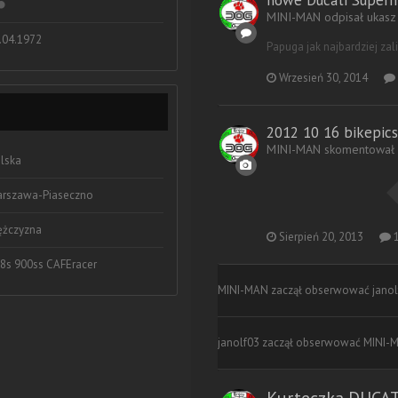
nowe Ducati Super
MINI-MAN odpisał ukasz
.04.1972
Papuga jak najbardziej zal
Wrzesień 30, 2014
2012 10 16 bikepics
MINI-MAN skomentował d
lska
rszawa-Piaseczno
żczyzna
Sierpień 20, 2013
1
8s 900ss CAFEracer
MINI-MAN
zaczął obserwować
janol
janolf03
zaczął obserwować
MINI-