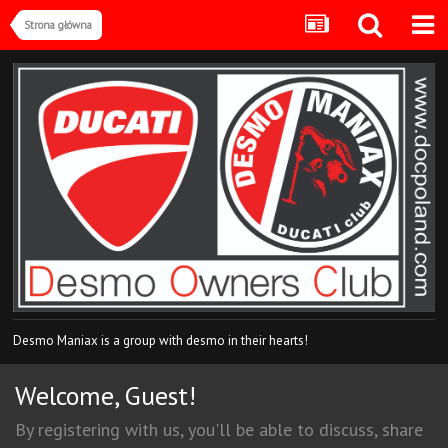
Strona główna
Desmo Maniax is a group with desmo in their hearts!
Welcome, Guest!
By registering with us, you'll be able to discuss, share