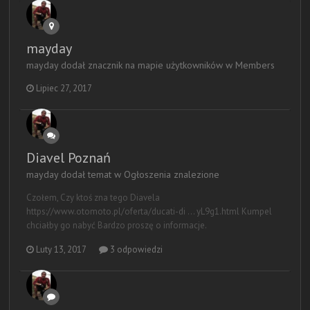
mayday
mayday dodał znacznik na mapie użytkowników w
Members
Lipiec 27, 2017
Diavel Poznań
mayday dodał temat w
Ogłoszenia znalezione
Czołem, Czy ktoś zna tego Diavela
https://www.otomoto.pl/oferta/ducati-di ... yL9g1.html Kumpel
chciałby go nabyć Bardzo proszę o informacje.
Luty 13, 2017
3 odpowiedzi