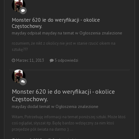
Monster 620 ie do weryfikacji - okolice
Częstochowy.
mayday odpisał mayday na temat w
Ogłoszenia znalezione
rozumiem, że nikt z okolicy nie jest w stanie rzucić okiem na
sztukę???
Marzec 11, 2013
5 odpowiedzi
Monster 620 ie do weryfikacji - okolice
Częstochowy.
mayday dodał temat w
Ogłoszenia znalezione
Witam, Potrzebuję informacji na temat poniższej sztuki. Może ktoś
coś oglądał, słyszał itp. Będę bardzo wdzięczny za nim ktoś
przejedzie pół świata na darmo :) ...