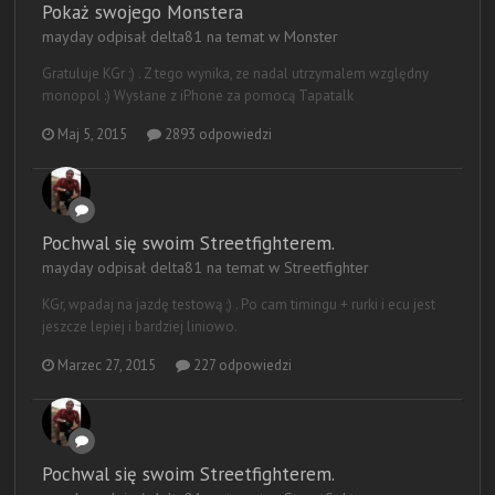
Pokaż swojego Monstera
mayday odpisał delta81 na temat w
Monster
Gratuluje KGr ;) . Z tego wynika, ze nadal utrzymalem względny
monopol :) Wysłane z iPhone za pomocą Tapatalk
Maj 5, 2015
2893 odpowiedzi
Pochwal się swoim Streetfighterem.
mayday odpisał delta81 na temat w
Streetfighter
KGr, wpadaj na jazdę testową ;) . Po cam timingu + rurki i ecu jest
jeszcze lepiej i bardziej liniowo.
Marzec 27, 2015
227 odpowiedzi
Pochwal się swoim Streetfighterem.