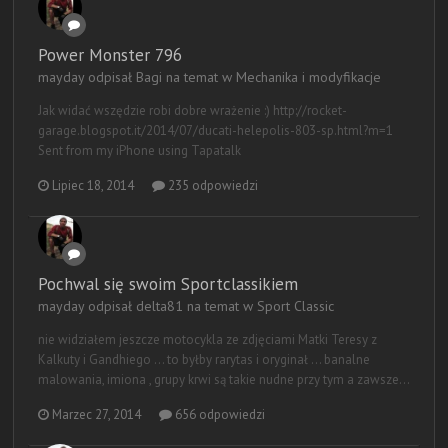
Power Monster 796
mayday odpisał Bagi na temat w
Mechanika i modyfikacje
Jak widać wszędzie robi dobre wrażenie :) http://rocket-
garage.blogspot.it/2014/07/ducati-helepolis-803-sp.html?m=1
Sent from my iPhone using Tapatalk
Lipiec 18, 2014
235 odpowiedzi
Pochwal się swoim Sportclassikiem
mayday odpisał delta81 na temat w
Sport Classic
nie widziałem jeszcze motocykla ze zdjęciami Matki Teresy z
Kalkuty i Gandhiego ... to byłby rarytas i oryginał ... banalne
malowania, imiona , grupy krwi są takie nudne przy tym a zawsze...
Marzec 27, 2014
656 odpowiedzi