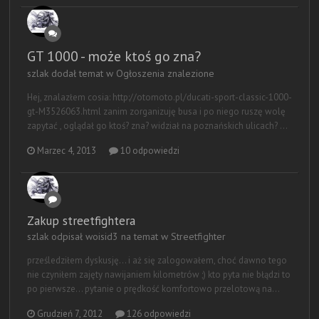
GT 1000 - może ktoś go zna?
szlak dodał temat w
Ogłoszenia znalezione
Hej, znalazłem cosia: http://otomoto.pl/ducati-sport-classic-1000-
gt-M3526063.html zanim zorganizuję busa i po niego ruszę wolę
zapytać , oglądał go ktoś? zna? widział na poznańskich ulicach? ...
Marzec 4, 2013
10 odpowiedzi
Zakup streetfightera
szlak odpisał woisid3 na temat w
Streetfighter
prześledziłem dyskusję... i aż się zalogowałem, choć dawno tego
nie czyniłem zajęty nawijaniem kilometrów ;) kto pyta nie błądzi to
po pierwsze... pytanie o prędkość komfortowo przelotową na...
Grudzień 7, 2012
126 odpowiedzi