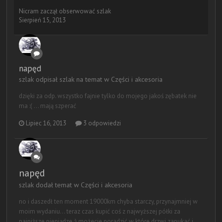
Nicram
zaczął obserwować
szlak
Sierpień 15, 2013
napęd
szlak odpisał szlak na temat w
Części i akcesoria
dzięki za odp. wszystko fajnie tylko do mojego jakoś zębatek nie
ma :( ... mają szperać
Lipiec 16, 2013
3 odpowiedzi
napęd
szlak dodał temat w
Części i akcesoria
no i daszedł ten moment 19000km chyba starczy, przynajmniej w
moim wydaniu... teraz czas kupić coś z najwyższej półki za
najniższe pieniądze ;) możecie poradzić w które drzwi zapukać i...