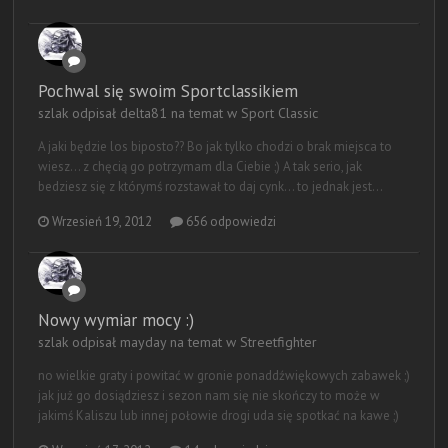
Pochwal się swoim Sportclassikiem
szlak odpisał delta81 na temat w
Sport Classic
A jaki będzie los biposto?? Bo jak tylko chodzi o brak miejsca to
wiesz... z chęcią go potrzymam dla Ciebie ;) A tak serio, jak
bedziesz się z którymś rozstawał to daj cynk... to jednak jest...
Wrzesień 19, 2012
656 odpowiedzi
Nowy wymiar mocy :)
szlak odpisał mayday na temat w
Streetfighter
no wielkie graty i powitać w gronie ponaddźwiękowych zabawek ;)
jak już go dosiądziesz i sezon nam się nie skończy to może w
jakimś Kaliszu lub innej połowie drogi uda się spotkać na kawe ;)