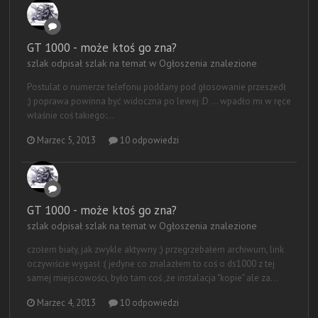
GT 1000 - może ktoś go zna?
szlak odpisał szlak na temat w
Ogłoszenia znalezione
Postulat o numerze telefonu poddany pod głosowanie przeszedł
;) poprawa powinna być widoczna po lewej :D ... wpadło mi w ręce
właśnie coś takiego:...
Marzec 5, 2013
10 odpowiedzi
GT 1000 - może ktoś go zna?
szlak odpisał szlak na temat w
Ogłoszenia znalezione
czołem biały, jak zwykle aktywny ;) przegrzebałem archiwum, link
oczywiście wygasł :( jedyne co znalazłem to coś o ds1000 z tej
samej miejscowości, było tam coś ,że instalacja "kopie" ale za...
Marzec 4, 2013
10 odpowiedzi