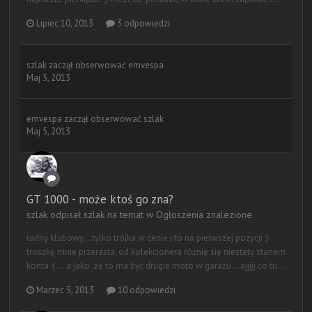
Lipiec 10, 2013
3 odpowiedzi
szlak
zaczął obserwować
emvespa
Maj 5, 2013
emvespa
zaczął obserwować
szlak
Maj 5, 2013
GT 1000 - może ktoś go zna?
szlak odpisał szlak na temat w
Ogłoszenia znalezione
ładny klubowy... tylko trójka w cenie i to na pierwszej pozycji ;)
troszkę mnie przerasta, od kolekcjonera różnię się niestety stanem
konta :( ... a jako ,że to ma być drugie moto w garażu... ajjjjj co tu...
Marzec 5, 2013
10 odpowiedzi