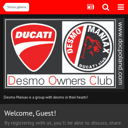
Strona główna
Desmo Maniax is a group with desmo in their hearts!
Welcome, Guest!
By registering with us, you'll be able to discuss, share