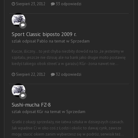
Sierpień 23, 2012
33 odpowiedzi
Sport Classic biposto 2009 r.
szlak odpisał Pablo na temat w
Sprzedam
Kucze, śliczny... to jest chyba niezbity dowód na to ,że jesteśmy w
szpitalu, jeszcze nie dzisiaj ale na bank jako drugie moto postawię
kiedyś takiego obok street`a w garażu:) KGr - żona nawet nie...
Sierpień 22, 2012
32 odpowiedzi
Sushi-mucha FZ-8
szlak odpisał KGr na temat w
Sprzedam
Gratki z okazji sprzedaży, nie łatwa sztuka w dzisiejszych czasach.
Jak wpadnie Ci w oko coś z Łodzi i okolic to dawaj cynk, zawsze
mogę rzucić okiem zanim wybierzesz się w podróż, serwisik też...