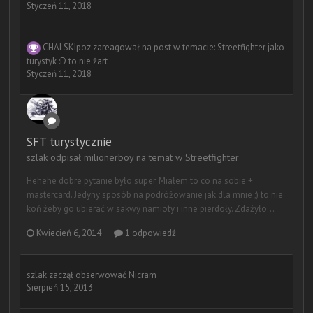
Styczeń 11, 2018
CHALSKIpoz
zareagował na post w temacie:
Streetfighter jako
turystyk :D to nie żart
Styczeń 11, 2018
SFT turystycznie
szlak odpisał milionerboy na temat w
Streetfighter
Hehehe dobre pytanie było super. Miałem to co na sobie +
mastercard. Jedyny sposób na podróżowanie jak dla mnie ;) to nie
koń żeby go ubierać w sakwy namioty i inne pierdoły. Zdażyło...
Kwiecień 6, 2014
1 odpowiedź
szlak
zaczął obserwować
Nicram
Sierpień 15, 2013