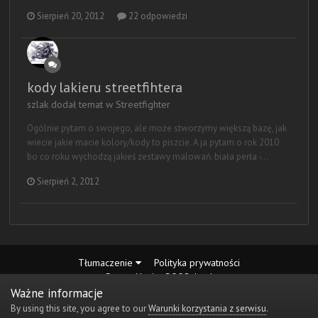
Sierpień 20, 2012
22 odpowiedzi
kody lakieru streetfihtera
szlak dodał temat w
Streetfighter
Ogólnie pytam o swojego, ale może stworzymy większą bazę, jak
wiecie jakie macie kolory/kody to piszcie. A ja pytam o rok 2010
bo co roku wychodzą jakieś zestawy malowań. biała perła -...
Sierpień 2, 2012
Tłumaczenie
Polityka prywatności
Desmo Maniax DOC Poland
Powered by Invision Community
Ważne informacje
By using this site, you agree to our
Warunki korzystania z serwisu
.