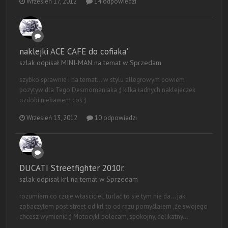
Wrzesień 17, 2012
14 odpowiedzi
naklejki ACE CAFE do cofiaka'
szlak odpisał MINI-MAN na temat w
Sprzedam
szybko sprawnie i na temat... w stylu allegrowym powiem
pozytyw dla Tego Desmomaniaka ;) kilka ładnych naklejeczek
ozdobi niebawem coś ;)
Wrzesień 13, 2012
10 odpowiedzi
DUCATI Streetfighter 2010r.
szlak odpisał krl na temat w
Sprzedam
rozumiem co czuje własciciel, turlać to sie tym nie da... jak
zobaczyłem post street od krl to od razu pomyślałem ,że swojego
chcesz wymienić ;) Motocykl polecam, spokojny, delikatny...