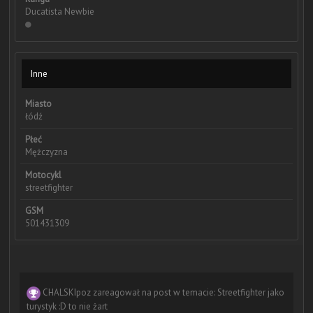
Ducatista Newbie
Inne
Miasto
łódź
Płeć
Mężczyzna
Motocykl
streetfighter
GSM
501431309
CHALSKIpoz
zareagował na post w temacie:
Streetfighter jako
turystyk :D to nie żart