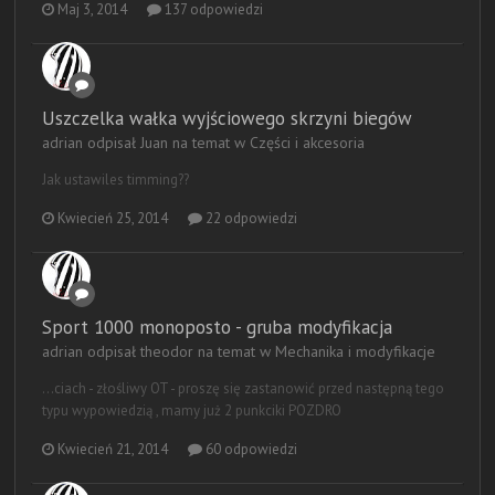
Maj 3, 2014
137 odpowiedzi
Uszczelka wałka wyjściowego skrzyni biegów
adrian odpisał Juan na temat w
Części i akcesoria
Jak ustawiles timming??
Kwiecień 25, 2014
22 odpowiedzi
Sport 1000 monoposto - gruba modyfikacja
adrian odpisał theodor na temat w
Mechanika i modyfikacje
...ciach - złośliwy OT - proszę się zastanowić przed następną tego
typu wypowiedzią , mamy już 2 punkciki POZDRO
Kwiecień 21, 2014
60 odpowiedzi