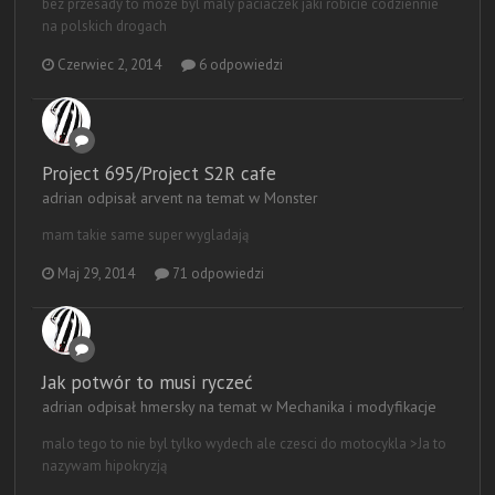
bez przesady to moze byl maly paciaczek jaki robicie codziennie
na polskich drogach
Czerwiec 2, 2014
6 odpowiedzi
Project 695/Project S2R cafe
adrian odpisał arvent na temat w
Monster
mam takie same super wygladają
Maj 29, 2014
71 odpowiedzi
Jak potwór to musi ryczeć
adrian odpisał hmersky na temat w
Mechanika i modyfikacje
malo tego to nie byl tylko wydech ale czesci do motocykla >Ja to
nazywam hipokryzją