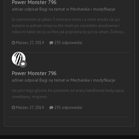
Power Monster 796
adrian odpisał Bagi na temat w
Mechanika i modyfikacje
Ja zamowilem je jakies 3 miesiace temu i u mnie anoda sie juz
wytarla w jednym miejscu.Ale mam po sasiedzku anodownie i
robia mi takie zeczy za free jak poprawia to juz na amen. Zoltasy...
Marzec 27, 2014
235 odpowiedzi
Power Monster 796
adrian odpisał Bagi na temat w
Mechanika i modyfikacje
nie pisz tego glosno bo panowie od wiary handlowej bedą sypac
inwektywy. :mrgreen:
Marzec 27, 2014
235 odpowiedzi