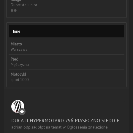
Ducatista Junior
Inne
Miasto
Warszawa
Płeć
Mężczyzna
Motocykl
sport 1000
DUCATI HYPERMOTARD 796 PIASECZNO SIEDLCE
adrian odpisał plpt na temat w
Ogłoszenia znalezione