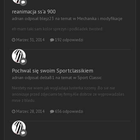
reanimacja ss'a 900
adrian odpisał blejz23 na temat w
Mechanika i modyfikacje
eh mam taki sam kolor sprezyn i podkladek :twisted:
Marzec 31, 2014
192 odpowiedzi
Pochwal się swoim Sportclassikiem
adrian odpisał delta81 na temat w
Sport Classic
Niestety nie wiem jak wygladaja lusterka rizomy .Bo sie nie
anonizuje przed zdjeciami tej firmy.Ale dobrze ze wyprowadziles
mnie z bledu.
Marzec 28, 2014
656 odpowiedzi