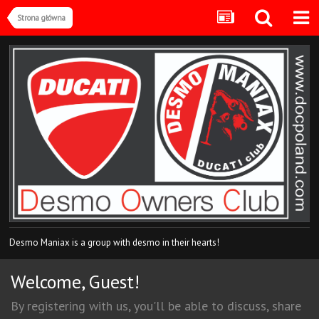
Strona główna
Desmo Maniax is a group with desmo in their hearts!
Welcome, Guest!
By registering with us, you'll be able to discuss, share