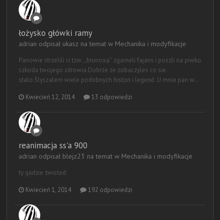
łożysko główki ramy
adrian odpisał ukasz na temat w
Mechanika i modyfikacje
Panowie strzelili ci tzw ,,brunoxa'' zgarneli fajans i poszli na piwko
szkoda twojego zdrowia.Dobrze ze zobaczyles co sie
stalo.Slyszalem wiele podobnych histori i legend .U mnie pan w...
Kwiecień 12, 2014
13 odpowiedzi
reanimacja ss'a 900
adrian odpisał blejz23 na temat w
Mechanika i modyfikacje
ty gadzie :twisted:
Kwiecień 1, 2014
192 odpowiedzi