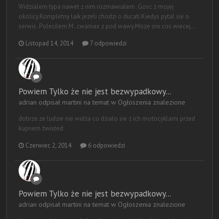
Widzialem typa nawet z nim rozmawialem .Gosc z mojej
okolicy.Kompletny laik jezeli chodzi o ducati.Kiedys pytal sie o
serwis .Polecilem M..cwaniax z pod wawy.Moze oni cos wiecej...
Listopad 14, 2014
7 odpowiedzi
Powiem Tylko że nie jest bezwypadkowy...
adrian odpisał martini na temat w
Ogłoszenia znalezione
dobrze ze ludzie nie widza co dzialo sie z ich motocyklami przed
kupnem :twisted:
Czerwiec 2, 2014
6 odpowiedzi
Powiem Tylko że nie jest bezwypadkowy...
adrian odpisał martini na temat w
Ogłoszenia znalezione