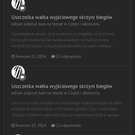
Uszczelka wałka wyjściowego skrzyni biegów
adrian odpisał Juan na temat w
Części i akcesoria
zapomnialem dodac ze ja osobiscie ze wzgledu na to iz twoj
motocykl ma troche lat zastanawialbym sie nad wymiana
wszystkich lozysk i uszczelniaczy.Nie beda to jakies wielkie...
Kwiecień 15, 2014
22 odpowiedzi
Uszczelka wałka wyjściowego skrzyni biegów
adrian odpisał Juan na temat w
Części i akcesoria
sporo mi poszlo lozysko od centralnego wałka rozrzadu za samo
rozebranie silnika wolali 2500 nawet gdzides 3 tys + robocizna
.Dlatego zrobilem sobie kilka kluczy rozebralem silnik w garazu...
Kwiecień 15, 2014
22 odpowiedzi