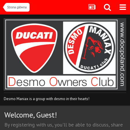
Strona główna
Desmo Maniax is a group with desmo in their hearts!
Welcome, Guest!
By registering with us, you'll be able to discuss, share