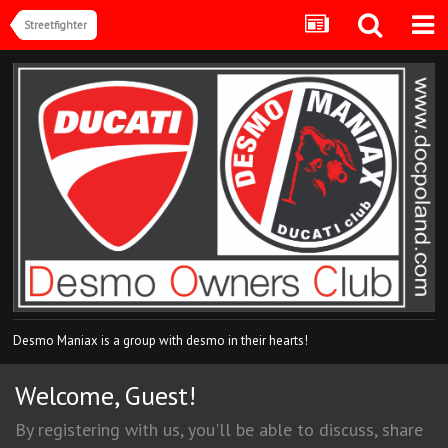
Streetfighter
Desmo Maniax is a group with desmo in their hearts!
Welcome, Guest!
By registering with us, you'll be able to discuss, share