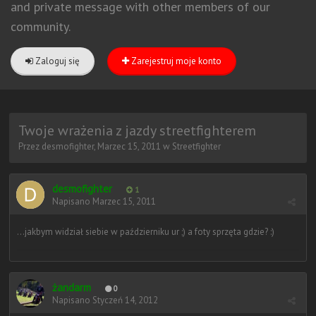
and private message with other members of our
community.
Zaloguj się
Zarejestruj moje konto
Twoje wrażenia z jazdy streetfighterem
Przez
desmofighter
,
Marzec 15, 2011
w
Streetfighter
desmofighter
1
Napisano
Marzec 15, 2011
...jakbym widział siebie w październiku ur ;) a foty sprzęta gdzie? :)
żandarm
0
Napisano
Styczeń 14, 2012