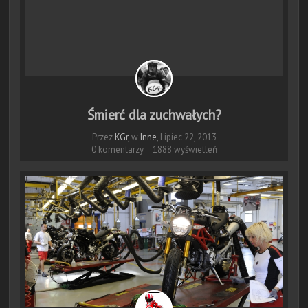
Śmierć dla zuchwałych?
Przez
KGr
, w
Inne
,
Lipiec 22, 2013
0 komentarzy
1888 wyświetleń