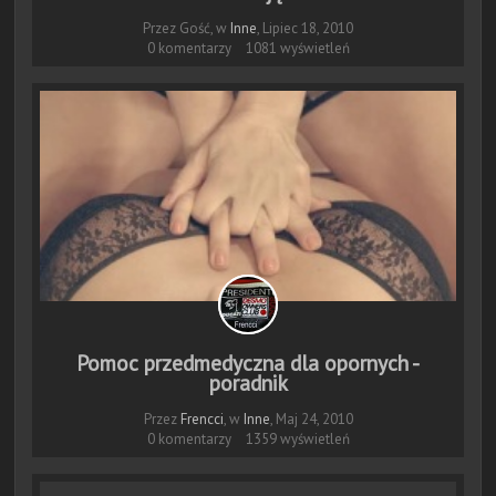
Przez Gość, w
Inne
,
Lipiec 18, 2010
0 komentarzy
1081 wyświetleń
Pomoc przedmedyczna dla opornych -
poradnik
Przez
Frencci
, w
Inne
,
Maj 24, 2010
0 komentarzy
1359 wyświetleń