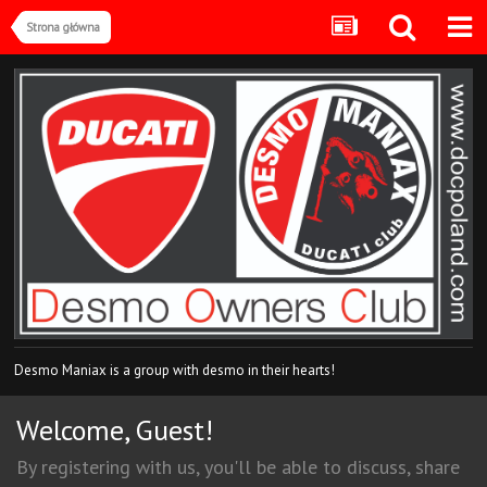
Strona główna
Desmo Maniax is a group with desmo in their hearts!
Welcome, Guest!
By registering with us, you'll be able to discuss, share