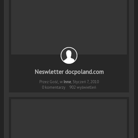
Neswletter docpoland.com
Przez Gość, w
Inne
,
Styczeń 7, 2010
0 komentarzy
902 wyświetleń