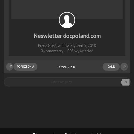
Neswletter docpoland.com
Przez Gość, w
Inne
,
Styczeń 5, 2010
0 komentarzy
905 wyświetleń
POPRZEDNIA
DALEJ
Strona 2 z 8
Obserwujący
0