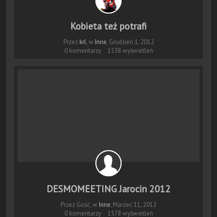
Kobieta też potrafi
Przez
krl
, w
Inne
,
Grudzień 1, 2012
0 komentarzy
1538 wyświetleń
DESMOMEETING Jarocin 2012
Przez Gość, w
Inne
,
Marzec 11, 2012
0 komentarzy
1578 wyświetleń