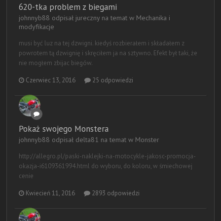
620-tka problem z biegami
johnnyb88 odpisał jureczny na temat w
Mechanika i
modyfikacje
musi być luz na tej dzwigni. kiedyś rozbierałem i składałem z
powrotem tą dzwignię i skręciłem ja na sztywno. Efekt był taki, że
nie mogłem zbijac biegów.
Czerwiec 13, 2016
25 odpowiedzi
Pokaż swojego Monstera
johnnyb88 odpisał delta81 na temat w
Monster
http://allegro.pl/paski-naklejki-na-motocykle-jakosc-promocja-
okazja-i6109361994.html do wyboru, do koloru, w śmiechowej
cenie
Kwiecień 11, 2016
2893 odpowiedzi