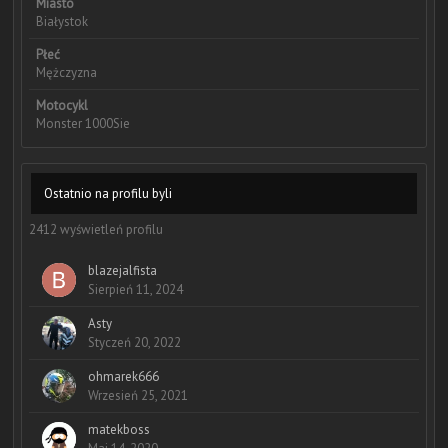
Miasto
Białystok
Płeć
Mężczyzna
Motocykl
Monster 1000Sie
Ostatnio na profilu byli
2412 wyświetleń profilu
blazejalfista
Sierpień 11, 2024
Asty
Styczeń 20, 2022
ohmarek666
Wrzesień 25, 2021
matekboss