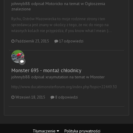
johnnyb88 odpisał Motoricko na temat w
Ogłoszenia
znalezione
Rychu, Ostrów Mazowiecka to moje rodzinne strony i ten
sprzedawca jest znany w okolicy z tego, że nic do niego na
własnych kolach nie przyjeżdza, if you know what I mean :)...
Październik 23, 2015
17 odpowiedzi
Monster 695 - montaż chłodnicy
johnnyb88 odpisał xraymutation na temat w
Monster
http://www.ducatimonsterforum.org/index.php?topic=22449.30
Wrzesień 18, 2015
8 odpowiedzi
Tłumaczenie
Polityka prywatności