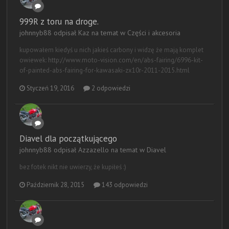
999R z toru na droge.
johnnyb88 odpisał Kaz na temat w
Części i akcesoria
kupowałem kiedyś u nich jakieś carbony i widzę że mają komplet
owiewek: http://www.moto-vision.com/en/abs-fairing/6996-kit-
of-painted-abs-fairing-for-kawasaki-zx10r-2011-2015.html
Styczeń 19, 2016
2 odpowiedzi
Diavel dla początkującego
johnnyb88 odpisał Azzazello na temat w
Diavel
bez fotek nikt nie uwierzy, że kupiłeś :)
Październik 28, 2015
143 odpowiedzi