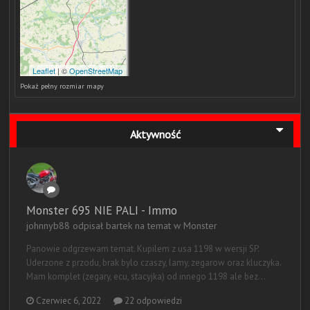
Pokaż pełny rozmiar mapy
Aktywność
Monster 695 NIE PALI - Immo
johnnyb88 odpisał bartek na temat w
Monster
Panowie odgrzewam temat. Kupilem z usa 1198 w wersji SP.
Uderzone z przodu, brak bylo czaszy, lamy, zegarow oraz kluczyka.
Mam komplet (zegary, ecu, stacyjka) od innego 1198 ale bez...
Czerwiec 6, 2022
22 odpowiedzi