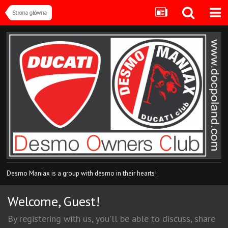
Strona główna
Desmo Maniax is a group with desmo in their hearts!
Welcome, Guest!
By registering with us, you'll be able to discuss, share