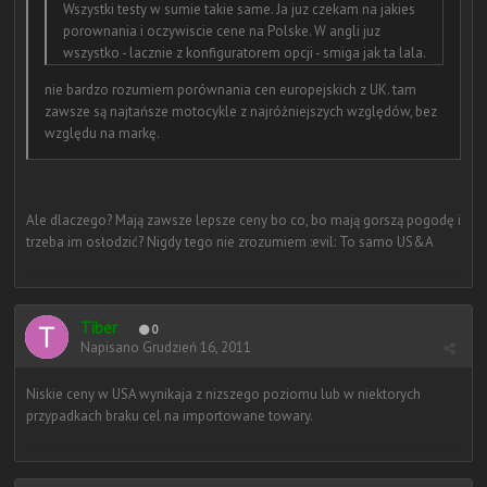
Wszystki testy w sumie takie same. Ja juz czekam na jakies
porownania i oczywiscie cene na Polske. W angli juz
wszystko - lacznie z konfiguratorem opcji - smiga jak ta lala.
nie bardzo rozumiem porównania cen europejskich z UK. tam
zawsze są najtańsze motocykle z najróżniejszych względów, bez
względu na markę.
Ale dlaczego? Mają zawsze lepsze ceny bo co, bo mają gorszą pogodę i
trzeba im osłodzić? Nigdy tego nie zrozumiem :evil: To samo US&A
Tiber
0
Napisano
Grudzień 16, 2011
Niskie ceny w USA wynikaja z nizszego poziomu lub w niektorych
przypadkach braku cel na importowane towary.