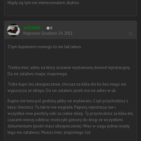
Nigdy się tym nie interesowałem zbytnio.
xxtreme
0
Napisano
Grudzień 24, 2011
Z tym kupieniem nowego to nie tak latwo.
Trzeba miec adres na ktory zostanie wystawiony dowod rejestracyjny.
Da sie zalatwic majac znajomego.
Trzbe kupic tez ubezpieczenie, chociaz na kilka dni bo bez niego nie
wypuszcza ze sklepu. Da sie zalatwic jezeli ma sie adres w uk.
Kupno nie trwa pol godziny jakby sie wydawalo. Czyli przychodzisz z
kasa i bierzesz. Tu tak to nie wyglada. Papiery, rejestracja, tax i
wszystkie inne pierdoly robi za ciebie sklep. Ty przychodzisz za kilka dni,
czasami wiecej odebrac motocykl gotowy do drogi ze wszystkimi
dokumentami (jezeli masz ubezpieczenie). Wiec w ciagu jednej wizyty
tego nie zalatwisz. Musisz miec znajomego :lol: