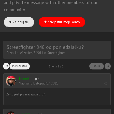
and private message with other members of our
community.
Zaloguj się
Zarejestruj moje konto
Streetfighter 848 od poniedziałku?
Przez
krl
,
Wrzesień 7, 2011
w
Streetfighter
POPRZEDNIA
DALEJ
Strona 2 z 2
franek
0
Napisano
Listopad 17, 2011
Ze to jest przerażająca broń.