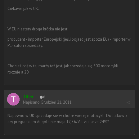
Ciekawe jak w UK.
W EU niestety droga krótka nie jest:
producent - importer Europejski (jeśli pojazd jest spoza EU) - importer w
PL - salon sprzedaży.
Chociaż coś w tej marży też jest, jak sprzedaje się 500 motocykli
rocznie a 20.
Tiber
0
Napisano
Grudzień 21, 2011
Napewno w UK sprzedaje sie w cholre wiecej motocykli. Dodatkowo
czy przypadkiem Angole nie maja 17,5% Vat vs nasze 24%?