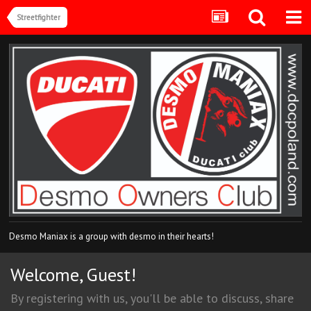
Streetfighter
Desmo Maniax is a group with desmo in their hearts!
Welcome, Guest!
By registering with us, you'll be able to discuss, share