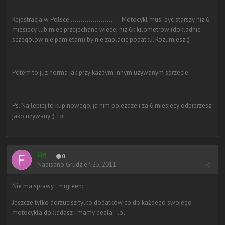
Rejestracja w Polsce ......................... Motocykl musi byc starszy niz 6
miesiecy lub miec przejechane wiecej niz 6k kilometrow (dokladnie
sczegolow nie pamietam) by nie zaplacic podatku. Rozumiesz ;)
Potem to juz norma jak przy kazdym innym uzywanym sprzecie.
Ps. Najlepiej to kup nowego, ja nim pojezdze i za 6 miesiecy odbierzesz
jako uzywany ;) :lol:
Fifi
0
Napisano
Grudzień 25, 2011
Nie ma sprawy! :mrgreen:
Jeszcze tylko dorzucisz tylko dodatków co do każdego swojego
motocykla dokładasz i mamy deala! :lol: