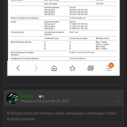
borysx
0
Napisano
Październik 28, 2019
W których miejscach mierzymy płytki zamykające i otwierające ? (mile
widziany rysunek)