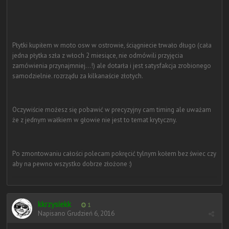
Płytki kupiłem w moto osw w ostrowie, ściągniecie trwało długo (cała
jedna płytka szła z włoch 2 miesiące, nie odmówili przyjęcia
zamówienia przynajmniej...!) ale dotarła i jest satysfakcja zrobionego
samodzielnie. rozrządu za kilkanaście złotych.
Oczywiście możesz się pobawić w precyzyjny cam timing ale uważam
że z jednym wałkiem w głowie nie jest to temat krytyczny.
Po zmontowaniu całości polecam pokręcić tylnym kołem bez świec czy
aby na pewno wszystko dobrze złożone :)
kkrzysiekk
1
Napisano
Grudzień 6, 2016