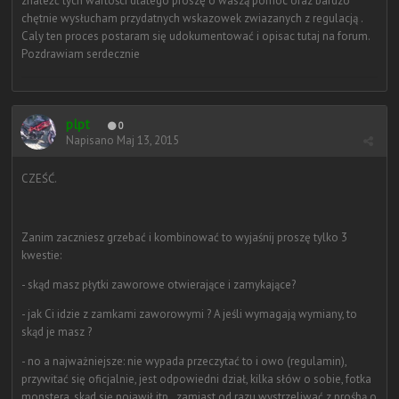
znaleźć tych wartości dlatego proszę o waszą pomoc oraz bardzo
chętnie wysłucham przydatnych wskazowek zwiazanych z regulacją .
Caly ten proces postaram się udokumentować i opisac tutaj na forum.
Pozdrawiam serdecznie
plpt
0
Napisano
Maj 13, 2015
CZEŚĆ.
Zanim zaczniesz grzebać i kombinować to wyjaśnij proszę tylko 3
kwestie:
- skąd masz płytki zaworowe otwierające i zamykające?
- jak Ci idzie z zamkami zaworowymi ? A jeśli wymagają wymiany, to
skąd je masz ?
- no a najważniejsze: nie wypada przeczytać to i owo (regulamin),
przywitać się oficjalnie, jest odpowiedni dział, kilka słów o sobie, fotka
monstera, skąd się pojawił itp., zamiast od razu wystrzeliwać z prośbą o