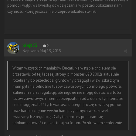
pomoc i wątpliwą kwestią odwdzięczania w postaci pokazania nam
czynności której jeszcze nie przeprowadzałeś ? :wink:
blejz23
0
Napisano
Maj 13, 2015
Witam wszystkich maniaków Ducati. Na wstępie chciałem sie
przestawić od tej lepszej strony ;p Monster 620 2002r aktualnie
rozebrany bo przechodzi gruntowny przegląd i w związku z tym
mam pytanie odnośnie luzów zaworowych do mojego potwora.
Zabieram sie za regulację, ale nigdzie nie mogę dostać wartości
luzów zaworowych internet przejrzałem od a do z w tym temacie
i nie mogę znaleźć tych wartości dlatego proszę o waszą pomoc
oraz bardzo chętnie wysłucham przydatnych wskazowek
zwiazanych z regulacją . Caly ten proces postaram się
udokumentować i opisac tutaj na forum. Pozdrawiam serdecznie