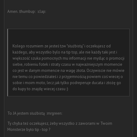
Amen. :thumbup: :clap:
Kolego rozumiem ze jesteś tzw "służbistą" i oczekujesz od
każdego, aby wszystko bylo na tip top, ale nie każdy taki jest i
większość szuka pomocnych mu informacji nie myśląc o promocji
siebie, robieniu fotek i straty czasu w najważniejszym momencie
co jest w danym momencie na wagę złota. Oczywiscie nie mówie
nie temu co powiedziałeś i z przyjemnością powiem coś wiecej o
sobie i moim moto, lecz jak tylko podreperuje ducata i złożę go
do kupy to znajdę wiecej czasu :)
To JA jestem służbistą :mrgreen:
Ty chyba też oczekujesz, żeby wszystko z zaworami w Twoim
Monsterze było tip - top ?