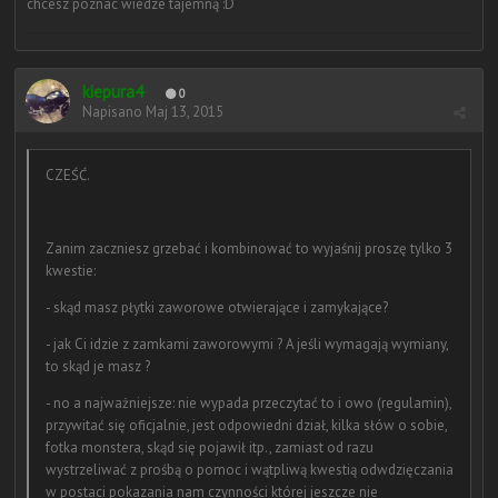
chcesz poznac wiedze tajemną :D
kiepura4
0
Napisano
Maj 13, 2015
CZEŚĆ.
Zanim zaczniesz grzebać i kombinować to wyjaśnij proszę tylko 3
kwestie:
- skąd masz płytki zaworowe otwierające i zamykające?
- jak Ci idzie z zamkami zaworowymi ? A jeśli wymagają wymiany,
to skąd je masz ?
- no a najważniejsze: nie wypada przeczytać to i owo (regulamin),
przywitać się oficjalnie, jest odpowiedni dział, kilka słów o sobie,
fotka monstera, skąd się pojawił itp., zamiast od razu
wystrzeliwać z prośbą o pomoc i wątpliwą kwestią odwdzięczania
w postaci pokazania nam czynności której jeszcze nie