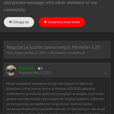
and private message with other members of our
community.
Zaloguj się
Zarejestruj moje konto
Regulacja luzów zaworowych Monster 620
Przez
kiepura4
,
Maj 13, 2015
w
Mechanika i modyfikacje
kiepura4
0
Napisano
Maj 13, 2015
Witam wszystkich maniaków Ducati. Na wstępie chciałem sie
przestawić od tej lepszej strony ;p Monster 620 2002r aktualnie
rozebrany bo przechodzi gruntowny przegląd i w związku z tym mam
pytanie odnośnie luzów zaworowych do mojego potwora. Zabieram
sie za regulację, ale nigdzie nie mogę dostać wartości luzów
zaworowych internet przejrzałem od a do z w tym temacie i nie mogę