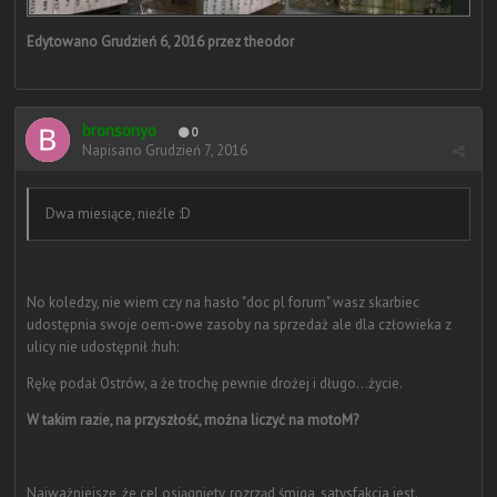
Edytowano
Grudzień 6, 2016
przez theodor
bronsonyo
0
Napisano
Grudzień 7, 2016
Dwa miesiące, nieźle :D
No koledzy, nie wiem czy na hasło "doc pl forum" wasz skarbiec
udostępnia swoje oem-owe zasoby na sprzedaż ale dla człowieka z
ulicy nie udostępnił :huh:
Rękę podał Ostrów, a że trochę pewnie drożej i długo...życie.
W takim razie, na przyszłość, można liczyć na motoM?
Najważniejsze, że cel osiągnięty, rozrząd śmiga, satysfakcja jest.