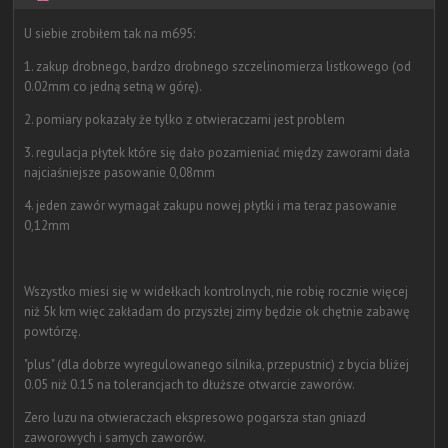
U siebie zrobiłem tak na m695:
1. zakup drobnego, bardzo drobnego szczelinomierza listkowego (od
0.02mm co jedną setną w górę).
2. pomiary pokazały że tylko z otwieraczami jest problem
3. regulacja płytek które się dało pozamieniać między zaworami dała
najciaśniejsze pasowanie 0,08mm
4. jeden zawór wymagał zakupu nowej płytki i ma teraz pasowanie
0,12mm
Wszystko miesi się w widełkach kontrolnych, nie robię rocznie więcej
niż 5k km więc zakładam do przyszłej zimy będzie ok chętnie zabawę
powtórzę.
"plus" (dla dobrze wyregulowanego silnika, przepustnic) z bycia bliżej
0.05 niż 0.15 na tolerancjach to dłuższe otwarcie zaworów.
Zero luzu na otwieraczach ekspresowo pogarsza stan gniazd
zaworowych i samych zaworów.