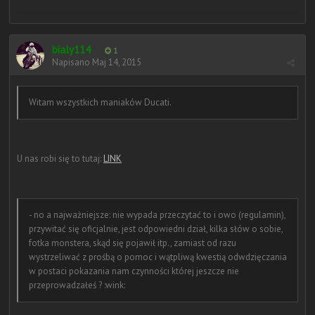
bialy114
1
Napisano
Maj 14, 2015
Witam wszystkich maniaków Ducati.
U nas robi się to tutaj:
LINK
- no a najważniejsze: nie wypada przeczytać to i owo (regulamin),
przywitać się oficjalnie, jest odpowiedni dział, kilka słów o sobie,
fotka monstera, skąd się pojawił itp., zamiast od razu
wystrzeliwać z prośbą o pomoc i wątpliwą kwestią odwdzięczania
w postaci pokazania nam czynności której jeszcze nie
przeprowadzałeś ? :wink: