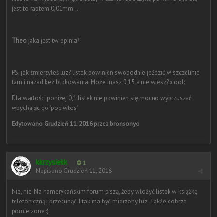
jest to raptem 0,01mm...
Theo
jaka jest tw opinia?
PS: jak zmierzyłeś luz? listek powinien swobodnie jeździć w szczelinie
tam i nazad bez blokowania. Może masz 0,15 a nie wiesz? :cool:
Dla wartości poniżej 0,1 listek nie powinien się mocno wybrzuszać
wpychając go "pod włos"
Edytowano
Grudzień 11, 2016
przez bronsonyo
kkrzysiekk
1
Napisano
Grudzień 11, 2016
Nie, nie. Na hamerykańskim forum piszą, żeby włożyć listek w książkę
telefoniczną i przesunąć. I tak ma być mierzony luz. Także dobrze
pomierzone :)