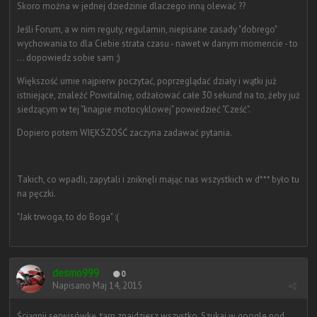
Skoro można w jednej dziedzinie dlaczego inną olewać ??
Jeśli Forum, a w nim reguły, regulamin, niepisane zasady "dobrego"
wychowania to dla Ciebie strata czasu - nawet w danym momencie - to
... dopowiedz sobie sam ;)
Większość umie najpierw poczytać, poprzeglądać działy i wątki już
istniejące, znaleźć Powitalnię, odżałować całe 30 sekund na to, żeby już
siedzącym w tej "knajpie motocyklowej" powiedzieć "Cześć".
Dopiero potem WIĘKSZOŚĆ zaczyna zadawać pytania.
Takich, co wpadli, zapytali i zniknęli mając nas wszystkich w d*** było tu
na pęczki.
"Jak trwoga, to do Boga" :(
desmo999
0
Napisano
Maj 14, 2015
Ściągnij serwisówkę, tam znajdziesz wszystko. Szukaj w google pod