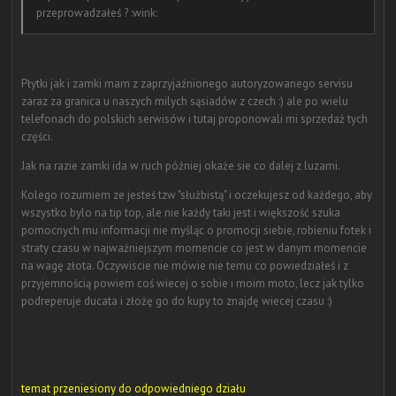
przeprowadzałeś ? :wink:
Płytki jak i zamki mam z zaprzyjaźnionego autoryzowanego servisu
zaraz za granica u naszych milych sąsiadów z czech :) ale po wielu
telefonach do polskich serwisów i tutaj proponowali mi sprzedaż tych
części.
Jak na razie zamki ida w ruch później okaże sie co dalej z luzami.
Kolego rozumiem ze jesteś tzw "służbistą" i oczekujesz od każdego, aby
wszystko bylo na tip top, ale nie każdy taki jest i większość szuka
pomocnych mu informacji nie myśląc o promocji siebie, robieniu fotek i
straty czasu w najważniejszym momencie co jest w danym momencie
na wagę złota. Oczywiscie nie mówie nie temu co powiedziałeś i z
przyjemnością powiem coś wiecej o sobie i moim moto, lecz jak tylko
podreperuje ducata i złożę go do kupy to znajdę wiecej czasu :)
temat przeniesiony do odpowiedniego działu