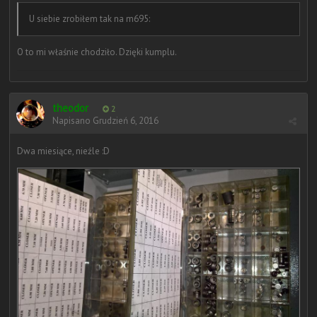
U siebie zrobiłem tak na m695:
O to mi właśnie chodziło. Dzięki kumplu.
theodor
2
Napisano
Grudzień 6, 2016
Dwa miesiące, nieźle :D