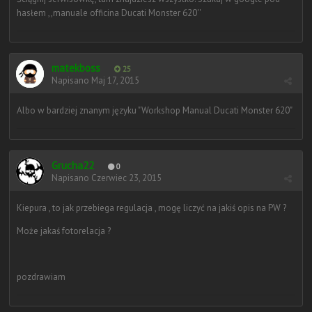
hasłem ,,manuale officina Ducati Monster 620''
matekboss
25
Napisano
Maj 17, 2015
Albo w bardziej znanym języku "Workshop Manual Ducati Monster 620"
Grucha22
0
Napisano
Czerwiec 23, 2015
Kiepura , to jak przebiega regulacja , mogę liczyć na jakiś opis na PW ?
Może jakaś fotorelacja ?
pozdrawiam