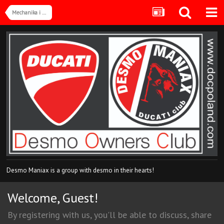
Mechanika i modyfikacje
Desmo Maniax is a group with desmo in their hearts!
Welcome, Guest!
By registering with us, you'll be able to discuss, share