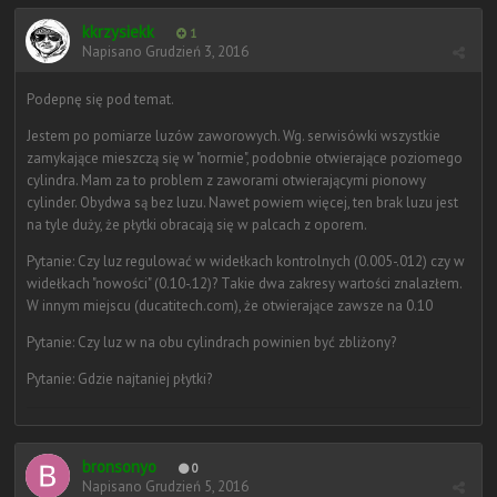
kkrzysiekk
1
Napisano
Grudzień 3, 2016
Podepnę się pod temat.
Jestem po pomiarze luzów zaworowych. Wg. serwisówki wszystkie
zamykające mieszczą się w "normie", podobnie otwierające poziomego
cylindra. Mam za to problem z zaworami otwierającymi pionowy
cylinder. Obydwa są bez luzu. Nawet powiem więcej, ten brak luzu jest
na tyle duży, że płytki obracają się w palcach z oporem.
Pytanie: Czy luz regulować w widełkach kontrolnych (0.005-.012) czy w
widełkach "nowości" (0.10-.12)? Takie dwa zakresy wartości znalazłem.
W innym miejscu (ducatitech.com), że otwierające zawsze na 0.10
Pytanie: Czy luz w na obu cylindrach powinien być zbliżony?
Pytanie: Gdzie najtaniej płytki?
bronsonyo
0
Napisano
Grudzień 5, 2016