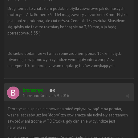
Drugi temat, to znalazłem podobne płytki zaworowe jak do naszych
motocykli. Alfa Romeo 75 i 164 mają zawory z trzonkiem 8 mm. Płytka
jest bardzo podobna, ale ciut niższa. Cena ok. 18zł/sztuka. Skusiłbym
się, gdyby nie fakt, że rozmiary kończą się na 3,50 mm, a ja będę
potrzebował 3,55 :)
Od siebie dodam, że w tym sezonie zrobiłem ponad 15k km i płytki
otwierające w pionowym cylindrze wymagały interwencji. A za
następne 10k km podejrzewam regulację luzów zamykających.
bronsonyo
0
Napisano
Grudzień 9, 2016
Teoretycznie spinka nie powinna mieć wpływu w ogóle na pomiar,
ważne jest żeby luz był "dobry" tzn otwieracze nie uchylały zagrzanych
zaworów ani trochę w TDC tłoka, gdy ciśnienie w cylindrze jest
największe.
Spinka gwarantuje że dźwignia "paczy" :-) idealnie proso nad płytką i