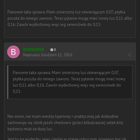
Panowie taka sprawa. Mam zmierzony luz otwierającym 0,07, płytka
poszła do innego zaworu. Teraz pytanie mogę mieć nowy luz 0,11 albo
0,16. Zawór wydechowy, więc wg serwisówki do 0,15.
bronsonyo
0
Napisano
Grudzień 11, 2016
Panowie taka sprawa. Mam zmierzony luz otwierającym 0,07,
płytka poszła do innego zaworu. Teraz pytanie mogę mieć nowy
luz 0,11 albo 0,16. Zawór wydechowy, więc wg serwisówki do
0,15.
Nie wiem, nie mam wiedzy tajemnej = praktycznej jak dokładnie
zachowuje się silnik jeżeli chwilowo (przez kilka(naście) setek km)
będziesz miał za duży luz.
Jest to na wydechu, więc cieplej w stanie roboczym, powinno być ok,