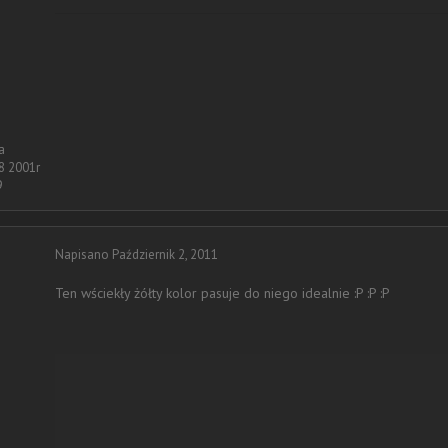
a
8 2001r
9
Napisano
Październik 2, 2011
Ten wściekły żółty kolor pasuje do niego idealnie :P :P :P