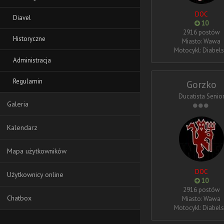
DOC
Diavel
10
2916 postów
Historyczne
Miasto: Wawa
Motocykl: Diabels
Administracja
Regulamin
Gorzko
Ducatista Senio
Galeria
Kalendarz
Mapa użytkowników
DOC
Użytkownicy online
10
2916 postów
Chatbox
Miasto: Wawa
Motocykl: Diabels