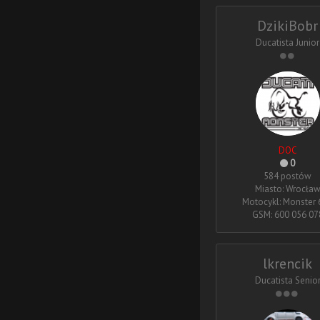
DzikiBobr
Ducatista Junior
DOC
0
584 postów
Miasto: Wrocła
Motocykl: Monster 
GSM: 600 056 07
lkrencik
Ducatista Senio