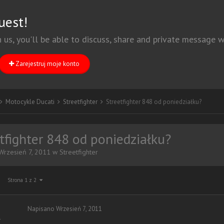
uest!
h us, you'll be able to discuss, share and private message
Zarejestruj moje konto
Motocykle Ducati
Streetfighter
Streetfighter 848 od poniedziałku?
tfighter 848 od poniedziałku?
Wrzesień 7, 2011
w
Streetfighter
Strona 1 z 2
Napisano
Wrzesień 7, 2011
r