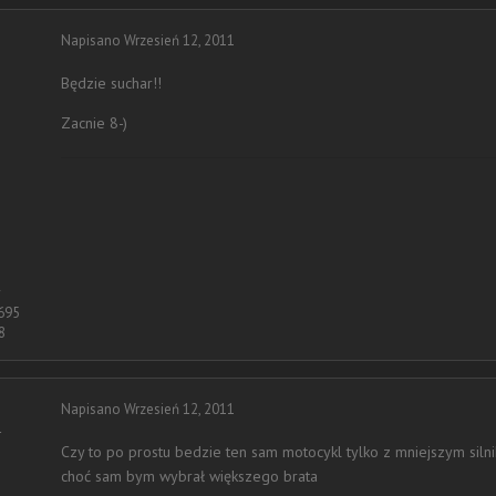
Napisano
Wrzesień 12, 2011
Będzie suchar!!
Zacnie 8-)
w
695
8
Napisano
Wrzesień 12, 2011
r
Czy to po prostu bedzie ten sam motocykl tylko z mniejszym silni
choć sam bym wybrał większego brata