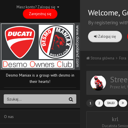
Masz konto? Zaloguj się
Welcome, G
Zarejestruj się
By registering wit
Zaloguj się
Strona główna
Fora
Desmo Maniax is a group with desmo in
Stree
their hearts!
Przez
krl
,
1
2
DALEJ
O nas
krl
Ducatista Senio