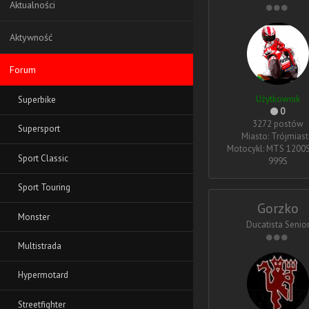
Aktualności
Aktywność
Forum
Użytkownik
Superbike
0
3272 postów
Supersport
Miasto: Trójmias
Motocykl: MTS 1200S
Sport Classic
999S
Sport Touring
Gorzko
Monster
Ducatista Senio
Multistrada
Hypermotard
Streetfighter