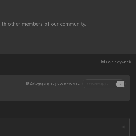
 with other members of our community.
Cała aktywność
Zaloguj się, aby obserwować
Obserwujący
0