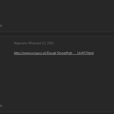
ki
Napisano
Wrzesień 12, 2011
r
http://www.scigacz.pl/Ducati,Streetfigh ... 16497.html
ki