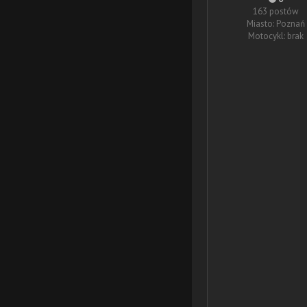
163 postów
Miasto: Poznań
Motocykl: brak