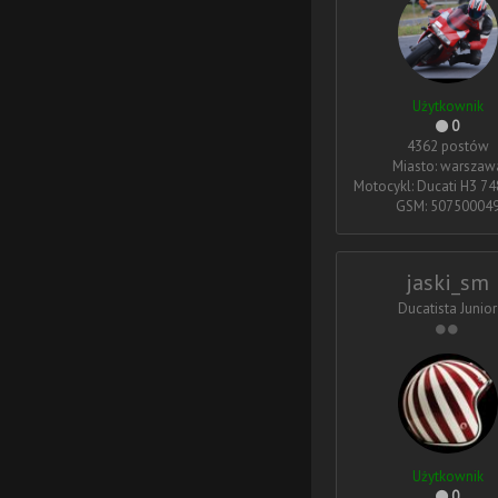
Użytkownik
0
4362 postów
Miasto: warszaw
Motocykl: Ducati H3 74
GSM: 50750004
jaski_sm
Ducatista Junior
Użytkownik
0