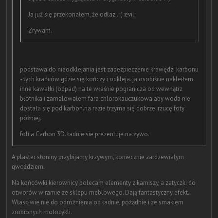
Ja już się przekonałem, że odłazi. :( :evil:
Zrywam.
podstawa do nieodklejania jest zabezpieczenie krawędzi karbonu
- tych krańców gdzie się kończy i odkleja. ja osobiście nakleiłem
inne kawałki (odpad) na te właśnie pogranicza od wewnątrz
błotnika i zamalowałem fara chlorokauczukowa aby woda nie
dostała się pod karbon.na razie trzyma się dobrze. rzucę foty
później.
foli a Carbon 3D. ładnie sie prezentuje na żywo.
A plaster słoniny przybijamy krzywym, koniecznie zardzewiałym
gwoździem.
Na końcówki kierownicy polecam elementy z karniszy, a zatyczki do
otworów w ramie ze sklepu meblowego. Dają fantastyczny efekt.
Własciwie nie do odróżnienia od ładnie, pożądnie i ze smakiem
zrobionych motocykli.