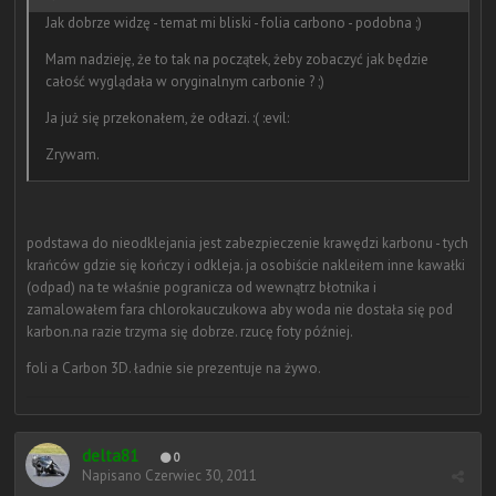
Jak dobrze widzę - temat mi bliski - folia carbono - podobna ;)
Mam nadzieję, że to tak na początek, żeby zobaczyć jak będzie
całość wyglądała w oryginalnym carbonie ? ;)
Ja już się przekonałem, że odłazi. :( :evil:
Zrywam.
podstawa do nieodklejania jest zabezpieczenie krawędzi karbonu - tych
krańców gdzie się kończy i odkleja. ja osobiście nakleiłem inne kawałki
(odpad) na te właśnie pogranicza od wewnątrz błotnika i
zamalowałem fara chlorokauczukowa aby woda nie dostała się pod
karbon.na razie trzyma się dobrze. rzucę foty później.
foli a Carbon 3D. ładnie sie prezentuje na żywo.
delta81
0
Napisano
Czerwiec 30, 2011