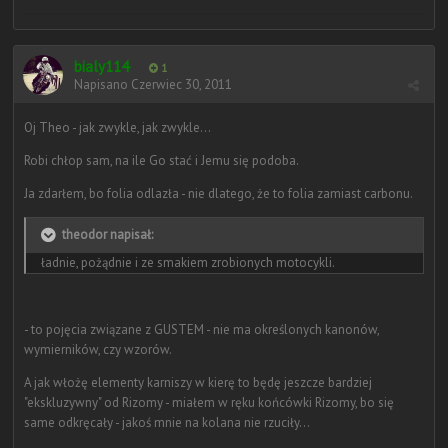
bialy114
1
Napisano
Czerwiec 30, 2011
Oj Theo - jak zwykle, jak zwykle...
Robi chłop sam, na ile Go stać i Jemu się podoba.
Ja zdarłem, bo folia odlazła - nie dlatego, że to folia zamiast carbonu.
theodor napisał:
ładnie, pożądnie i ze smakiem zrobionych motocykli.
- to pojęcia związane z GUSTEM - nie ma określonych kanonów,
wymierników, czy wzorów.
A jak włożę elementy karniszy w kierę to będę jeszcze bardziej
"ekskluzywny" od Rizomy - miałem w ręku końcówki Rizomy, bo się
same odkręcały - jakoś mnie na kolana nie rzuciły...