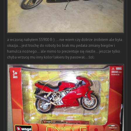
a wczoraj nabyłem SS900 8-) ... nie wiem czy dobrze zrobiłem ale była
okazja... jest trochę do roboty bo brak mu pedała zmiany biegów i
hamulca nożnego... ale mimo to prezentuje się nieźle... jeszcze tylko
chyba wrzucę mu inny kolor lakieru by pasował... :lol: