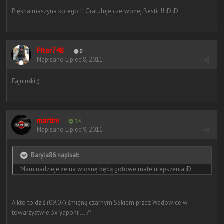
Piękna maszyna kolego !! Gratuluje czerwonej Bestii !! :D :D
Piter748
0
Napisano
Lipiec 8, 2011
Fajniuśki ;)
martini
34
Napisano
Lipiec 9, 2011
Baryla86 napisał:
Mam nadzieje że na wiosnę będą gotowe małe ulepszenia :D
A kto to dziś (09.07) śmigną czarnym SSkiem przez Wadowice w
towarzystwie 3x yaponii... ??