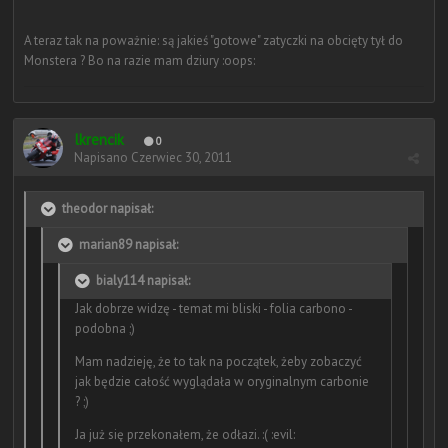
A teraz tak na poważnie: są jakieś "gotowe" zatyczki na obcięty tył do
Monstera ? Bo na razie mam dziury :oops:
lkrencik
0
Napisano
Czerwiec 30, 2011
theodor napisał:
marian89 napisał:
bialy114 napisał:
Jak dobrze widzę - temat mi bliski - folia carbono -
podobna ;)
Mam nadzieję, że to tak na początek, żeby zobaczyć
jak będzie całość wyglądała w oryginalnym carbonie
? ;)
Ja już się przekonałem, że odłazi. :( :evil: