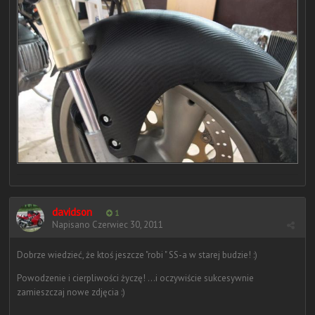
davidson
1
Napisano
Czerwiec 30, 2011
Dobrze wiedzieć, że ktoś jeszcze "robi " SS-a w starej budzie! :)
Powodzenie i cierpliwości życzę! ...i oczywiście sukcesywnie
zamieszczaj nowe zdjęcia :)