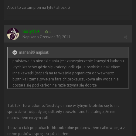
A cóż to za lampion na tyle? :shock: :?
bialy114
1
Napisano
Czerwiec 30, 2011
marian89 napisał:
podstawa do nieodklejania jest zabezpieczenie krawędzi karbonu
- tych krańców gdzie się kończy i odkleja. ja osobiście nakleiłem
inne kawałki (odpad) na te właśnie pogranicza od wewnątrz
błotnika i zamalowałem fara chlorokauczukowa aby woda nie
dostała się pod karbon.na razie trzyma się dobrze
Tak, tak - to wiadomo. Niestety u mnie w tylnym błotniku się to nie
sprawdziło - odpady się odkleiły i poszło...może dlatego, że nie
malowałem niczym :roll:
Teraz to i tak po ptokach - błotnik sobie podarowałem całkowicie, a z
osłon pasków i sprzęgła już zdarłem.