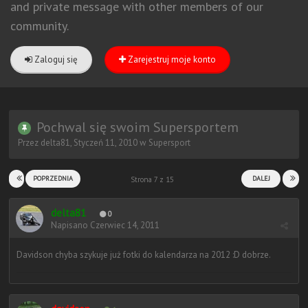
and private message with other members of our
community.
Zaloguj się
Zarejestruj moje konto
Pochwal się swoim Supersportem
Przez
delta81
,
Styczeń 11, 2010
w
Supersport
POPRZEDNIA
DALEJ
Strona 7 z 15
delta81
0
Napisano
Czerwiec 14, 2011
Davidson chyba szykuje już fotki do kalendarza na 2012 :D dobrze.