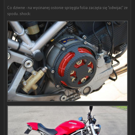
Co dziwne - na wycinanej osłonie sprzęgła folia zaczęła się "odwijać" ze
spodu. :shock: