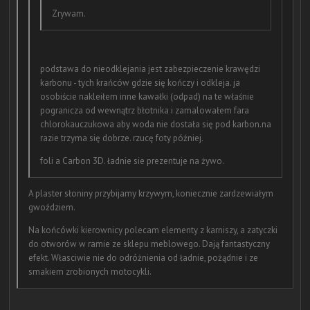
Zrywam.
podstawa do nieodklejania jest zabezpieczenie krawędzi
karbonu - tych krańców gdzie się kończy i odkleja. ja
osobiście nakleiłem inne kawałki (odpad) na te właśnie
pogranicza od wewnątrz błotnika i zamalowałem fara
chlorokauczukowa aby woda nie dostała się pod karbon.na
razie trzyma się dobrze. rzucę foty później.
foli a Carbon 3D. ładnie sie prezentuje na żywo.
A plaster słoniny przybijamy krzywym, koniecznie zardzewiałym
gwoździem.
Na końcówki kierownicy polecam elementy z karniszy, a zatyczki
do otworów w ramie ze sklepu meblowego. Dają fantastyczny
efekt. Własciwie nie do odróżnienia od ładnie, pożądnie i ze
smakiem zrobionych motocykli.