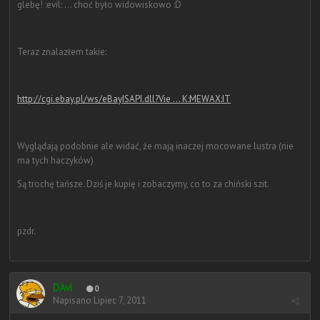
glebę! :evil: ... choć było widowiskowo :D
Teraz znalazłem takie:
http://cgi.ebay.pl/ws/eBayISAPI.dll?Vie ... K:MEWAX:IT
Wyglądają podobnie ale widać, że mają inaczej mocowane lustra (nie
ma tych haczyków)
Są trochę tańsze. Dziś je kupię i zobaczymy, co to za chiński szit.
pzdr.
DAvi
0
Napisano
Lipiec 7, 2011