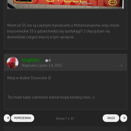
Wiem że SS nie są częstymi bywalcami u Motomaniaxów, więc może
mazowieckie SS'y gdzieś kiedyś się spotykają?! z chęcią bym się
dowiedział czegoś więcej o tym sprzęcie...
KingRider
0
Napisano
Lipiec 14, 2011
Witaj w klubie SSowców :D
Też mam takie czerwone wśród mojej kolekcji mini ;-)
POPRZEDNIA
DALEJ
Strona 7 z 15