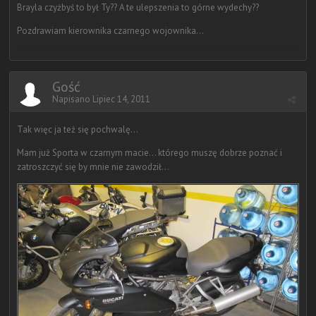
Brayla czyżbyś to był Ty?? A te ulepszenia to górne wydechy??
Pozdrawiam kierownika czarnego wojownika...
Gość
Napisano
Lipiec 14, 2011
Tak więc ja też się pochwalę...
Mam już Sporta w czarnym macie... którego muszę dobrze poznać i
zatroszczyć się by mnie nie zawodził...