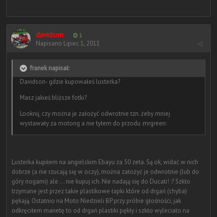
davidson
1
Napisano
Lipiec 1, 2011
franek napisał:
Davidson- gdzie kupowałeś lusterka?
Masz jakieś bliższe fotki?
Looknij, czy można je założyć odwrotnie tzn. żeby mniej
wystawały za motong a nie tyłem do przodu :mrgreen:
Lusterka kupiłem na angielskim Ebayu za 50 zeta. Są ok, widać w nich
dobrze (a nie rzucają się w oczy), można założyć je odwrotnie (lub do
góry nogami) ale ... nie kupuj ich. Nie nadają się do Ducati! :? Szkło
trzymane jest przez takie plastikowe łapki które od drgań (chyba)
pękają. Ostatnio na Moto Niedzieli BP przy próbie głośności, jak
odkręciłem manetę to od drgań plastiki pękły i szkło wyleciało na