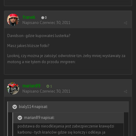
franek
0
Napisano
Czerwiec 30, 2011
Davidson- gdzie kupowałeś lusterka?
Masz jakieś bliższe fotki?
Looknij, czy można je założyć odwrotnie tzn. żeby mniej wystawały za
motong a nie tyłem do przodu :mrgreen:
marian89
1
Napisano
Czerwiec 30, 2011
bialy114 napisał:
marian89 napisał:
podstawa do nieodklejania jest zabezpieczenie krawędzi
karbonu - tych krańców gdzie się kończy i odkleja. ja