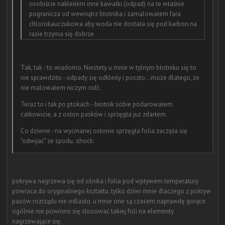
osobiście nakleiłem inne kawałki (odpad) na te właśnie
pogranicza od wewnątrz błotnika i zamalowałem fara
chlorokauczukowa aby woda nie dostała się pod karbon.na
razie trzyma się dobrze
Tak, tak - to wiadomo. Niestety u mnie w tylnym błotniku się to
nie sprawdziło - odpady się odkleiły i poszło...może dlatego, że
nie malowałem niczym :roll:
Teraz to i tak po ptokach - błotnik sobie podarowałem
całkowicie, a z osłon pasków i sprzęgła już zdarłem.
Co dziwne - na wycinanej osłonie sprzęgła folia zaczęła się
"odwijać" ze spodu. :shock:
pokrywa nagrzewa się od silnika i folia pod wpływem temperatury
powraca do oryginalnego kształtu. tylko dziwi mnie dlaczego z pokryw
pasów rozrządu nie odlazło. u mnie one są czasem naprawdę gorące.
ogólnie nie powinno się stosować takiej foli na elementy
nagrzewające się.