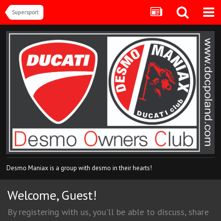
Supersport
Desmo Maniax is a group with desmo in their hearts!
Welcome, Guest!
By registering with us, you'll be able to discuss, share