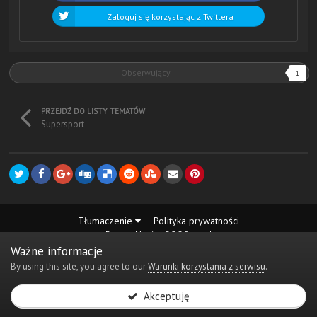
Zaloguj się korzystając z Twittera
Obserwujący
1
PRZEJDŹ DO LISTY TEMATÓW
Supersport
Tłumaczenie
Polityka prywatności
Desmo Maniax DOC Poland
Powered by Invision Community
Ważne informacje
By using this site, you agree to our
Warunki korzystania z serwisu
.
Akceptuję